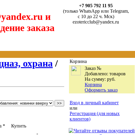
+7 905 792 11 95
(только WhatsApp или Telegram,
yandex.ru и
с 10 до 22 ч. Мск)
ezotericclub@yandex.ru
дение заказа
цназ, охрана
/
Корзина
Заказ №
Добавлено:
товаров
На сумму:
руб.
Корзина
Оформить заказ
Вход в личный кабинет
или
Регистрация (для новых
клиентов)
а *
Купить
-