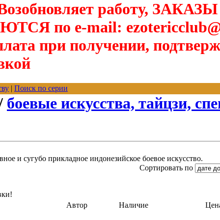
озобновляет работу, ЗАКАЗЫ
Я по e-mail: ezotericclub@
лата при получении, подтверж
вкой
тву
|
Поиск по серии
/
боевые искусства, тайцзи, спе
ивное и сугубо прикладное индонезийское боевое искусство.
Сортировать по
вки!
Автор
Наличие
Цен