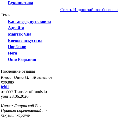
Букинистика
Силат. Индонезийское боевое и
Темы
Кастанеда, путь воина
Адвайта
Мантэк Чиа
Боевые искусства
Норбеков
Йога
Ошо Раджниш
Последние отзывы
Книга: Ояма М. - Жизненное
каратэ
felti1
от ???? Transfer of funds to
your 28.06.2026
Книга: Дащинский В. -
Правила соревнований по
кекушин каратэ