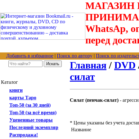
МАГАЗИН В
ПРИНИМАЮТС
WhatsAp, оп
перед доста
Добавить в избранное
|
Поиск по автору
|
Поиск по издательс
Главная
/
DVD
силат
Каталог
книги
карты Таро
Силат (пенчак-силат)
- агресс
Топ-50 (за 30 дней)
Топ-50 (за всё время)
Уцененные товары
* Цены указаны без учета доста
Последний экземпляр
Название
Распродажа!