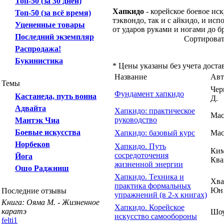
Топ-50 (за 30 дней)
Хапкидо
- корейское боевое ис
Топ-50 (за всё время)
тэквондо, так и с айкидо, и ис
Уцененные товары
от ударов руками и ногами до б
Последний экземпляр
Сортирова
Распродажа!
Букинистика
* Цены указаны без учета доста
Название
Авт
Темы
Чер
Фундамент хапкидо
Кастанеда, путь воина
Д.
Адвайта
Хапкидо: практическое
Мас
руководство
Мантэк Чиа
Боевые искусства
Хапкидо: базовый курс
Мас
Норбеков
Хапкидо. Путь
Ким
сосредоточения
Йога
Ква
жизненной энергии
Ошо Раджниш
Хапкидо. Техника и
Хва
практика формальных
Юн
Последние отзывы
упражнений (в 2-х книгах)
Книга: Ояма М. - Жизненное
Хапкидо. Корейское
каратэ
Шоу
искусство самообороны
felti1