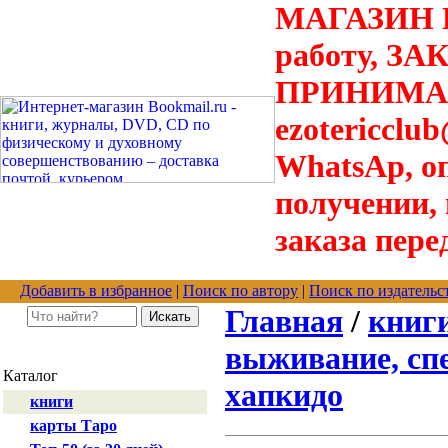
МАГАЗИН В
работу, З
ПРИНИМАЮТ
ezotericclu
WhatsAp, о
получении,
заказа пере
Добавить в избранное
|
Поиск по автору
|
Поиск по издательс
Главная
/
книг
выживание, сп
Каталог
хапкидо
книги
карты Таро