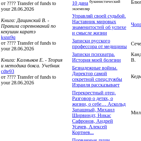
букинистический
Блю
10 дана
от ???? Transfer of funds to
экземпляр
your 28.06.2026
Управляй своей судьбой.
Книга: Дащинский В. -
Наставник мировых
Чопр
Правила соревнований по
знаменитостей об успехе
кекушин каратэ
и смысле жизни
ksnn9q
Записки русского
от ???? Transfer of funds to
Сече
профессора от медицины
your 28.06.2026
Записки психиатра.
Кан
Книга: Калмыков Е. - Теория
История моей болезни
В.
и методика бокса. Учебник
Безнадежные войны.
cdte93
Директор самой
Кедм
от ???? Transfer of funds to
секретной спецслужбы
your 28.06.2026
Израиля рассказывает
Перекрестный отец.
Разговор о детях, о
жизни, о себе… Аскольд
Запашный, Михаил
Мил
Ширвиндт, Никас
Сафронов, Андрей
Усачев, Алексей
Кортнев...
Порванные души.