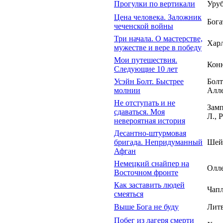
Прогулки по вертикали
Уруб
Цена человека. Заложник
Бога
чеченской войны
Три начала. О мастерстве,
Харл
мужестве и вере в победу
Мои путешествия.
Кон
Следующие 10 лет
Усэйн Болт. Быстрее
Болт
молнии
Алл
Не отступать и не
Зам
сдаваться. Моя
Л., 
невероятная история
Десантно-штурмовая
бригада. Непридуманный
Шей
Афган
Немецкий снайпер на
Олле
Восточном фронте
Как заставить людей
Чапл
смеяться
Выше Бога не буду
Лит
Побег из лагеря смерти