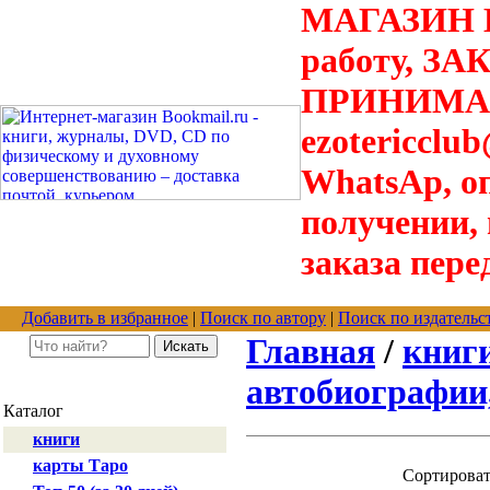
МАГАЗИН В
работу, З
ПРИНИМАЮТ
ezotericclu
WhatsAp, о
получении,
заказа пере
Добавить в избранное
|
Поиск по автору
|
Поиск по издательс
Главная
/
книг
автобиографии
Каталог
книги
карты Таро
Сортирова