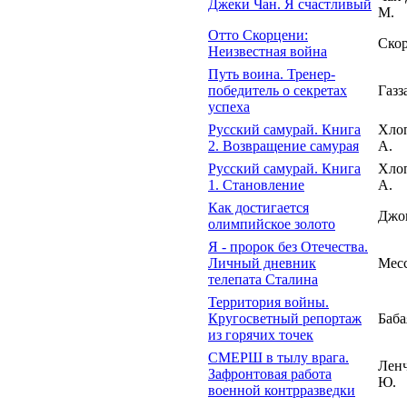
Джеки Чан. Я счастливый
М.
Отто Скорцени:
Скор
Неизвестная война
Путь воина. Тренер-
победитель о секретах
Газз
успеха
Русский самурай. Книга
Хло
2. Возвращение самурая
А.
Русский самурай. Книга
Хло
1. Становление
А.
Как достигается
Джо
олимпийское золото
Я - пророк без Отечества.
Личный дневник
Месс
телепата Сталина
Территория войны.
Кругосветный репортаж
Баба
из горячих точек
СМЕРШ в тылу врага.
Лен
Зафронтовая работа
Ю.
военной контрразведки