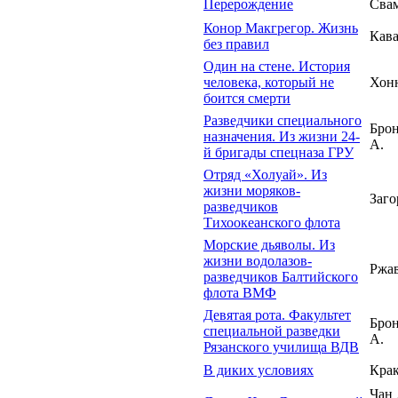
Перерождение
Сва
Конор Макгрегор. Жизнь
Кава
без правил
Один на стене. История
человека, который не
Хонн
боится смерти
Разведчики специального
Бро
назначения. Из жизни 24-
А.
й бригады спецназа ГРУ
Отряд «Холуай». Из
жизни моряков-
Заго
разведчиков
Тихоокеанского флота
Морские дьяволы. Из
жизни водолазов-
Ржа
разведчиков Балтийского
флота ВМФ
Девятая рота. Факультет
Бро
специальной разведки
А.
Рязанского училища ВДВ
В диких условиях
Крак
Чан 