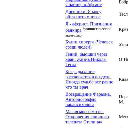
Бобр
Снайпер в Афгане
Дневники. Я могу
Тесл
объяснить многое
Я - аферист. Признания
букинистический
Крез
банкира
экземпляр
Будни хирурга (Человек
Угло
среди людей)
Гений, бьющий через
край. Жизнь Николы
О’Н
Тесла
Когда дыхание
растворяется в воздухе.
Кала
Иногда судьбе все равно,
что ты врач
Возвращение Фараона.
Пер
Автобиография
М.
парапсихолога
Магия моего мозга.
Откровения «личного
Месс
телепата Сталина»