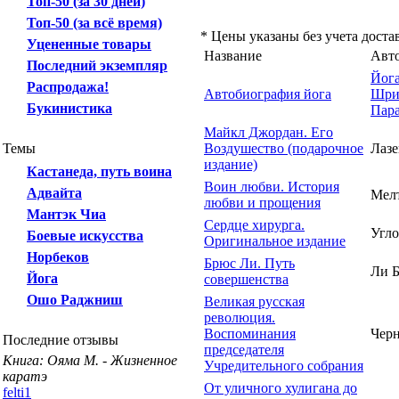
Топ-50 (за 30 дней)
Топ-50 (за всё время)
* Цены указаны без учета доста
Уцененные товары
Название
Авт
Последний экземпляр
Йог
Распродажа!
Автобиография йога
Шр
Букинистика
Пар
Майкл Джордан. Его
Темы
Воздушество (подарочное
Лазе
издание)
Кастанеда, путь воина
Воин любви. История
Адвайта
Мелт
любви и прощения
Мантэк Чиа
Сердце хирурга.
Угло
Боевые искусства
Оригинальное издание
Норбеков
Брюс Ли. Путь
Ли Б
Йога
совершенства
Ошо Раджниш
Великая русская
революция.
Воспоминания
Черн
Последние отзывы
председателя
Книга: Ояма М. - Жизненное
Учредительного собрания
каратэ
От уличного хулигана до
felti1