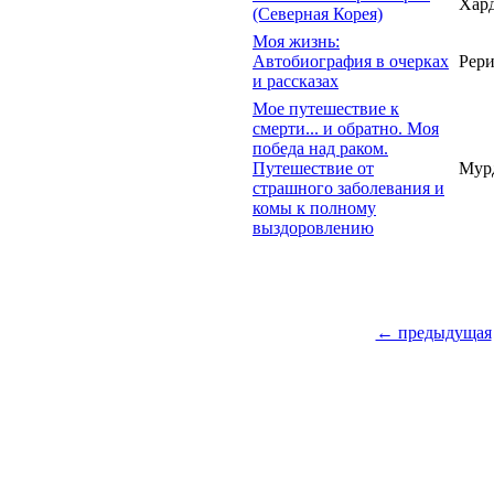
Хард
(Северная Корея)
Моя жизнь:
Автобиография в очерках
Рери
и рассказах
Мое путешествие к
смерти... и обратно. Моя
победа над раком.
Путешествие от
Мур
страшного заболевания и
комы к полному
выздоровлению
← предыдущая