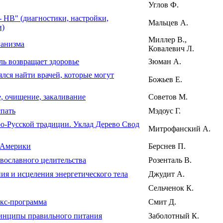
Углов Ф.
 НВ" (диагностики, настройки,
Мальцев А.
и)
Миллер В.,
ганизма
Ковалевич Л.
ль возвращает здоровье
Зюман А.
ялся найти врачей, которые могут
Божьев Е.
, очищение, закаливание
Советов М.
спать
Мэдоус Г.
ро-Русской традиции. Уклад Дерево Свод
Митрофанский А.
 Америки
Берснев П.
вославного целительства
Розенталь В.
ия и исцеления энергетического тела
Джудит А.
Сельченок К.
окс-программа
Смит Д.
ринципы правильного питания
Заболотный К.