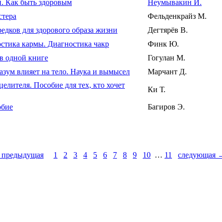
й. Как быть здоровым
Неумывакин И.
стера
Фельденкрайз М.
редков для здорового образа жизни
Дегтярёв В.
остика кармы. Диагностика чакр
Финк Ю.
 в одной книге
Гогулан М.
зум влияет на тело. Наука и вымысел
Марчант Д.
елителя. Пособие для тех, кто хочет
Ки Т.
обие
Багиров Э.
 предыдущая
1
2
3
4
5
6
7
8
9
10
…
11
следующая 