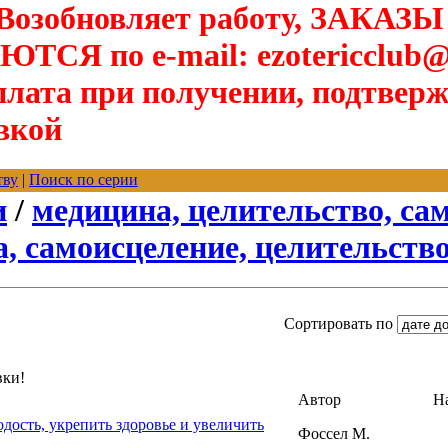
озобновляет работу, ЗАКАЗЫ
Я по e-mail: ezotericclub@
лата при получении, подтверж
вкой
тву
|
Поиск по серии
и
/
медицина, целительство, са
, самоисцеление, целительств
Сортировать по
вки!
Автор
Н
одость, укрепить здоровье и увеличить
Фоссел М.