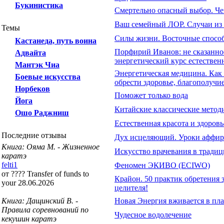
Букинистика
Смертельно опасный выбор. Че
Ваш семейный ЛОР. Случаи из 
Темы
Силы жизни. Восточные способ
Кастанеда, путь воина
Порфирий Иванов: не сказанно
Адвайта
энергетический курс естествен
Мантэк Чиа
Энергетическая медицина. Как 
Боевые искусства
обрести здоровье, благополучи
Норбеков
Поможет только вода
Йога
Китайские классические метод
Ошо Раджниш
Естественная красота и здоровь
Последние отзывы
Дух исцеляющий. Уроки аффир
Книга: Ояма М. - Жизненное
Искусство врачевания в традиц
каратэ
felti1
Феномен ЭКИВО (ECIWO)
от ???? Transfer of funds to
Крайон. 50 практик обретения 
your 28.06.2026
целителя!
Книга: Дащинский В. -
Новая Энергия вживается в пл
Правила соревнований по
Чудесное водолечение
кекушин каратэ