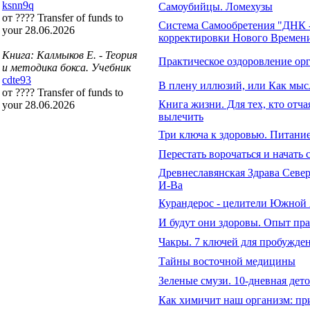
ksnn9q
Самоубийцы. Ломехузы
от ???? Transfer of funds to
Система Самообретения "ДНК -
your 28.06.2026
корректировки Нового Времен
Книга: Калмыков Е. - Теория
Практическое оздоровление ор
и методика бокса. Учебник
cdte93
В плену иллюзий, или Как мыс
от ???? Transfer of funds to
Книга жизни. Для тех, кто отча
your 28.06.2026
вылечить
Три ключа к здоровью. Питание
Перестать ворочаться и начать 
Древнеславянская Здрава Севе
И-Ва
Курандерос - целители Южной
И будут они здоровы. Опыт пра
Чакры. 7 ключей для пробужден
Тайны восточной медицины
Зеленые смузи. 10-дневная дет
Как химичит наш организм: п