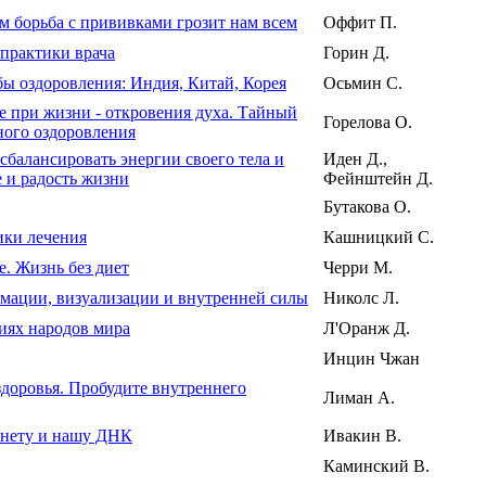
м борьба с прививками грозит нам всем
Оффит П.
практики врача
Горин Д.
ы оздоровления: Индия, Китай, Корея
Осьмин С.
е при жизни - откровения духа. Тайный
Горелова О.
ного оздоровления
сбалансировать энергии своего тела и
Иден Д.,
е и радость жизни
Фейнштейн Д.
Бутакова О.
ики лечения
Кашницкий С.
е. Жизнь без диет
Черри М.
мации, визуализации и внутренней силы
Николс Л.
иях народов мира
Л'Оранж Д.
Инцин Чжан
здоровья. Пробудите внутреннего
Лиман А.
анету и нашу ДНК
Ивакин В.
Каминский В.