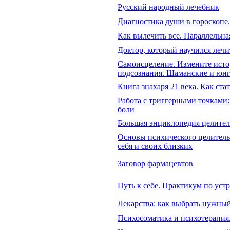
Русский народный лечебник
Диагностика души в гороскопе
Как вылечить все. Параллельн
Доктор, который научился лечи
Самоисцеление. Измените исто
подсознания. Шаманские и юн
Книга знахаря 21 века. Как ста
Работа с триггерными точками:
боли
Большая энциклопедия целител
Основы психического целитель
себя и своих близких
Заговор фармацевтов
Путь к себе. Практикум по ус
Лекарства: как выбрать нужны
Психосоматика и психотерапия