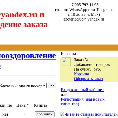
+7 905 792 11 95
(только WhatsApp или Telegram,
yandex.ru и
с 10 до 22 ч. Мск)
ezotericclub@yandex.ru
дение заказа
мооздоровление
Корзина
Заказ №
о
Добавлено:
товаров
На сумму:
руб.
Корзина
Оформить заказ
Вход в личный кабинет
или
Регистрация (для новых
клиентов)
аличие
Цена *
Купить
нет
-