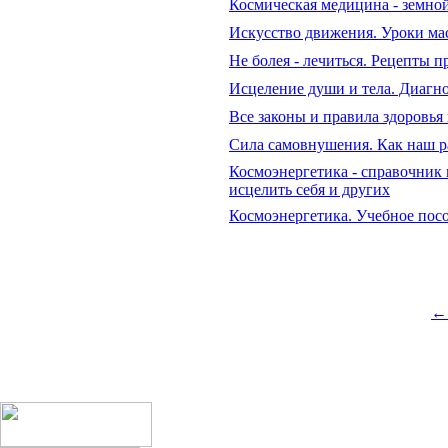
Космическая медицина - земно
Искусство движения. Уроки ма
Не болея - лечиться. Рецепты п
Исцеление души и тела. Диагн
Все законы и правила здоровья
Сила самовнушения. Как наш ра
Космоэнергетика - справочник ц
исцелить себя и других
Космоэнергетика. Учебное пос
←