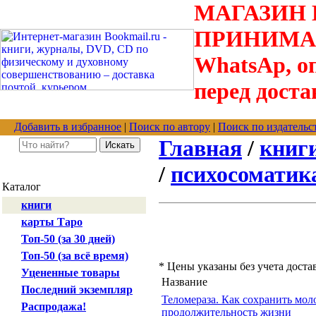
МАГАЗИН В
ПРИНИМАЮТС
WhatsAp, оп
перед доста
Добавить в избранное
|
Поиск по автору
|
Поиск по издательс
Главная
/
книг
/
психосоматика
Каталог
книги
карты Таро
Топ-50 (за 30 дней)
Топ-50 (за всё время)
* Цены указаны без учета доста
Уцененные товары
Название
Последний экземпляр
Теломераза. Как сохранить мол
Распродажа!
продолжительность жизни