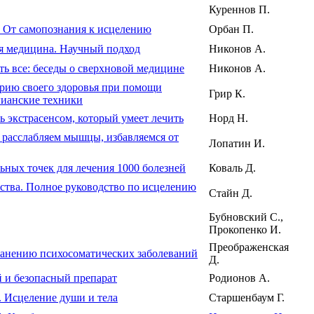
Куреннов П.
. От самопознания к исцелению
Орбан П.
ая медицина. Научный подход
Никонов А.
ть все: беседы о сверхновой медицине
Никонов А.
рию своего здоровья при помощи
Грир К.
гианские техники
ть экстрасенсом, который умеет лечить
Норд Н.
 расслабляем мышцы, избавляемся от
Лопатин И.
ьных точек для лечения 1000 болезней
Коваль Д.
ства. Полное руководство по исцелению
Стайн Д.
Бубновский С.,
Прокопенко И.
Преображенская
транению психосоматических заболеваний
Д.
й и безопасный препарат
Родионов А.
. Исцеление души и тела
Старшенбаум Г.