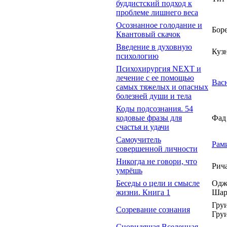
буддистский подход к
проблеме лишнего веса
Осознанное голодание и
Боре
Квантовый скачок
Введение в духовную
Куз
психологию
Психохирургия NEXT и
лечение с ее помощью
Вас
самых тяжелых и опасных
болезней души и тела
Коды подсознания. 54
кодовые фразы для
Фад 
счастья и удачи
Самоучитель
Рам
совершенной личности
Никогда не говори, что
Рич
умрёшь
Беседы о цели и смысле
Одж
жизни. Книга 1
Шар
Груи
Созревание сознания
Гру
Сновидящая Вселенная.