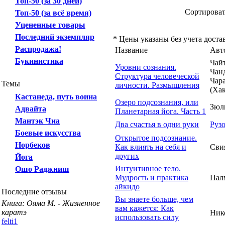
Топ-50 (за 30 дней)
Сортирова
Топ-50 (за всё время)
Уцененные товары
Последний экземпляр
* Цены указаны без учета доста
Распродажа!
Название
Авт
Букинистика
Чай
Уровни сознания.
Чан
Структура человеческой
Чар
Темы
личности. Размышления
(Ха
Кастанеда, путь воина
Озеро подсознания, или
Зюль
Адвайта
Планетарная йога. Часть 1
Мантэк Чиа
Два счастья в одни руки
Рузо
Боевые искусства
Открытое подсознание.
Норбеков
Как влиять на себя и
Сви
других
Йога
Интуитивное тело.
Ошо Раджниш
Мудрость и практика
Пал
айкидо
Последние отзывы
Вы знаете больше, чем
Книга: Ояма М. - Жизненное
вам кажется: Как
каратэ
Ник
использовать силу
felti1