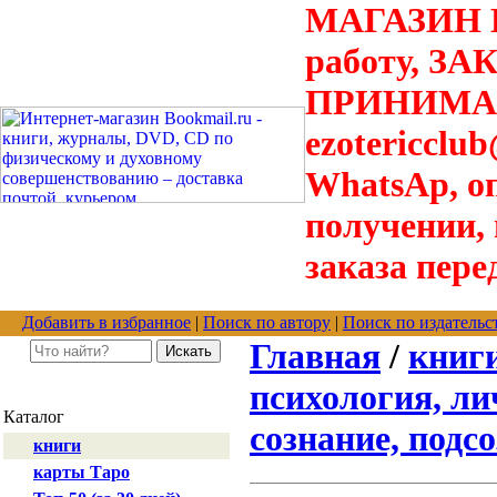
МАГАЗИН В
работу, З
ПРИНИМАЮТ
ezotericclu
WhatsAp, о
получении,
заказа пере
Добавить в избранное
|
Поиск по автору
|
Поиск по издательс
Главная
/
книг
психология, ли
Каталог
сознание, подс
книги
карты Таро