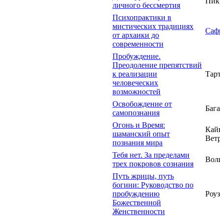
Пик
личного бессмертия
Психопрактики в
мистических традициях
Саф
от архаики до
современности
Пробуждение.
Преодоление препятствий
к реализации
Тарт
человеческих
возможностей
Освобождение от
Бага
самопознания
Огонь и Время:
Кай
шаманский опыт
Ветр
познания мира
Тебя нет. За пределами
Вол
трех покровов сознания
Путь жрицы, путь
богини: Руководство по
пробуждению
Роу
Божественной
Женственности