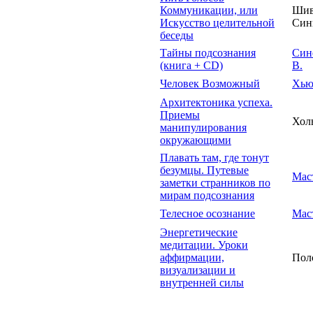
Коммуникации, или
Шив
Искусство целительной
Син
беседы
Тайны подсознания
Син
(книга + CD)
В.
Человек Возможный
Хью
Архитектоника успеха.
Приемы
Хол
манипулирования
окружающими
Плавать там, где тонут
безумцы. Путевые
Маст
заметки странников по
мирам подсознания
Телесное осознание
Маст
Энергетические
медитации. Уроки
аффирмации,
Пол
визуализации и
внутренней силы