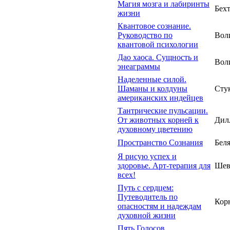
Магия мозга и лабиринты
Бехт
жизни
Квантовое сознание.
Руководство по
Вол
квантовой психологии
Дао хаоса. Сущность и
Вол
энеаграммы
Наделенные силой.
Шаманы и колдуны
Сту
американских индейцев
Тантрические пульсации.
От животных корней к
Дил
духовному цветению
Пространство Сознания
Беля
Я рисую успех и
здоровье. Арт-терапия для
Шев
всех!
Путь с сердцем:
Путеводитель по
Кор
опасностям и надеждам
духовной жизни
Пять Голосов