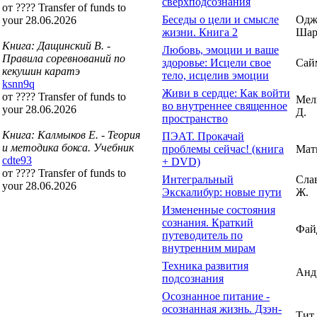
сверхподсознания
от ???? Transfer of funds to
Беседы о цели и смысле
Одж
your 28.06.2026
жизни. Книга 2
Шар
Книга: Дащинский В. -
Любовь, эмоции и ваше
Правила соревнований по
здоровье: Исцели свое
Сай
кекушин каратэ
тело, исцелив эмоции
ksnn9q
Живи в сердце: Как войти
от ???? Transfer of funds to
Мел
во внутреннее священное
your 28.06.2026
Д.
пространство
Книга: Калмыков Е. - Теория
ПЭАТ. Прокачай
и методика бокса. Учебник
проблемы сейчас! (книга
Мат
cdte93
+ DVD)
от ???? Transfer of funds to
Интегральный
Сла
your 28.06.2026
Экскалибур: новые пути
Ж.
Измененные состояния
сознания. Краткий
Фай
путеводитель по
внутренним мирам
Техника развития
Анд
подсознания
Осознанное питание -
осознанная жизнь. Дзэн-
Тит