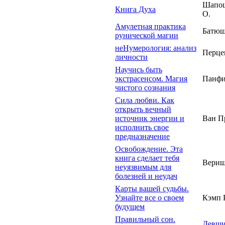
Шапо
Книга Духа
О.
Амулетная практика
Батюш
рунической магии
неНумерология: анализ
Перце
личности
Научись быть
экстрасенсом. Магия
Панфи
чистого сознания
Сила любви. Как
открыть вечный
источник энергии и
Ван П
исполнить свое
предназначение
Освобождение. Эта
книга сделает тебя
Верищ
неуязвимым для
болезней и неудач
Карты вашей судьбы.
Узнайте все о своем
Кэмп Р
будущем
Правильный сон.
Левши