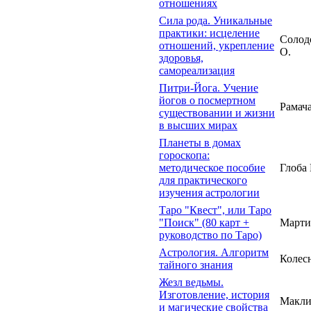
отношениях
Сила рода. Уникальные
практики: исцеление
Солод
отношений, укрепление
О.
здоровья,
самореализация
Питри-Йога. Учение
йогов о посмертном
Рамач
существовании и жизни
в высших мирах
Планеты в домах
гороскопа:
методическое пособие
Глоба 
для практического
изучения астрологии
Таро "Квест", или Таро
"Поиск" (80 карт +
Марти
руководство по Таро)
Астрология. Алгоритм
Колес
тайного знания
Жезл ведьмы.
Изготовление, история
Макли
и магические свойства