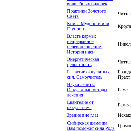
волшебных палочек
Практики Золотого
Читта
Света
Книга Мудрости или
Кроул
Глупости
Власть кармы:
непрерывное
Никол
перевоплощение.
История идеи
Энергетическая
Читта
целостность
Развитие оккультных
Бранд
сил. Самоучитель
Прахт
Наука лечить.
Оккультные методы
Рамач
лечения
Евангелие от
Рамач
оккультизма
Зрение вне глаз
Исхако
Сибирская шаманка.
Громо
Вам поможет сила Рода