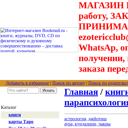
МАГАЗИН В
работу, З
ПРИНИМАЮТ
ezotericclu
WhatsAp, о
получении,
заказа пере
Добавить в избранное
|
Поиск по автору
|
Поиск по издательс
Главная
/
книг
парапсихология
Каталог
книги
астрология, джйотиш
карты Таро
аура, кундалини, чакры