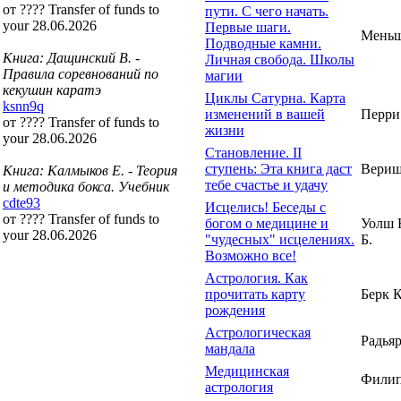
от ???? Transfer of funds to
пути. С чего начать.
your 28.06.2026
Первые шаги.
Меньш
Подводные камни.
Книга: Дащинский В. -
Личная свобода. Школы
Правила соревнований по
магии
кекушин каратэ
Циклы Сатурна. Карта
ksnn9q
изменений в вашей
Перри 
от ???? Transfer of funds to
жизни
your 28.06.2026
Становление. II
ступень: Эта книга даст
Верищ
Книга: Калмыков Е. - Теория
тебе счастье и удачу
и методика бокса. Учебник
cdte93
Исцелись! Беседы с
от ???? Transfer of funds to
богом о медицине и
Уолш 
your 28.06.2026
"чудесных" исцелениях.
Б.
Возможно все!
Астрология. Как
прочитать карту
Берк К
рождения
Астрологическая
Радьяр
мандала
Медицинская
Филип
астрология