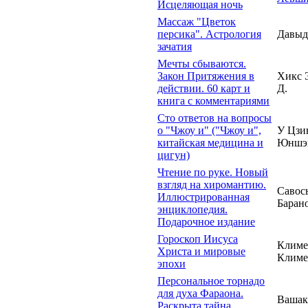
Исцеляющая ночь
Массаж "Цветок
персика". Астрология
Давыд
зачатия
Мечты сбываются.
Закон Притяжения в
Хикс 
действии. 60 карт и
Д.
книга с комментариями
Сто ответов на вопросы
о "Чжоу и" ("Чжоу и",
У Цзи
китайская медицина и
Юншэ
цигун)
Чтение по руке. Новый
взгляд на хиромантию.
Савось
Иллюстрированная
Баран
энциклопедия.
Подарочное издание
Гороскоп Иисуса
Климе
Христа и мировые
Климе
эпохи
Персональное торнадо
для духа Фараона.
Вашак
Раскрыта тайна