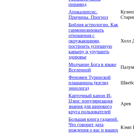
пирамид
Апокалипсис.
Кузнец
Причины. Прогноз
Стари
Библия астрологии. Как
гармонизировать
отношения с
окружающими,
Холл 
построить успешную
карьеру и улучшить
здоровье
Молчание Бога в языке
Палум
Вселенной
Феномен Туринской
плащаницы (взгляд
Швебс
эниолога)
Карточный канон И-
Цзин: популяризация
Арев
знания для широкого
круга пользователей
Большая книга гаданий.
Что говорит дата
Кэмп Р
рождения о вас и ваших