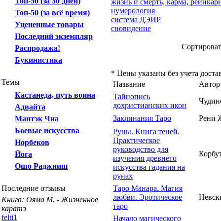
Топ-50 (за 30 дней)
жизнь и смерть, карма, реинкар
нумерология
Топ-50 (за всё время)
система ДЭИР
Уцененные товары
сновидение
Последний экземпляр
Сортирова
Распродажа!
Букинистика
* Цены указаны без учета доста
Темы
Название
Автор
Кастанеда, путь воина
Тайнопись
Чудин
дохристианских икон
Адвайта
Заклинания Таро
Рени 
Мантэк Чиа
Боевые искусства
Руны. Книга теней.
Практическое
Норбеков
руководство для
Корбу
Йога
изучения древнего
Ошо Раджниш
искусства гадания на
рунах
Последние отзывы
Таро Манара. Магия
любви. Эротическое
Невск
Книга: Ояма М. - Жизненное
таро
каратэ
felti1
Начало магического