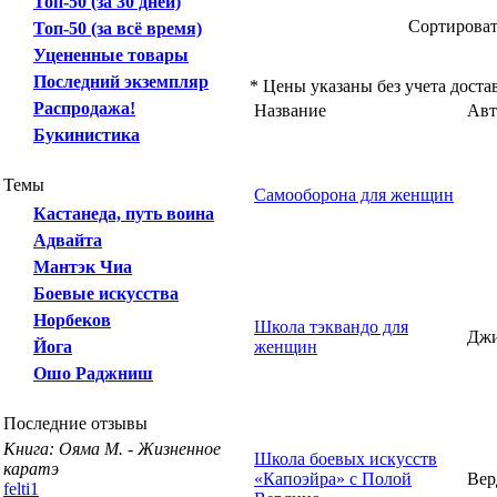
Топ-50 (за 30 дней)
Сортирова
Топ-50 (за всё время)
Уцененные товары
Последний экземпляр
* Цены указаны без учета доста
Распродажа!
Название
Авт
Букинистика
Темы
Самооборона для женщин
Кастанеда, путь воина
Адвайта
Мантэк Чиа
Боевые искусства
Норбеков
Школа тэквандо для
Дж
Йога
женщин
Ошо Раджниш
Последние отзывы
Книга: Ояма М. - Жизненное
Школа боевых искусств
каратэ
«Капоэйра» с Полой
Вер
felti1