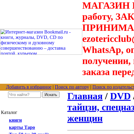
МАГАЗИН В
работу, З
ПРИНИМАЮТ
ezotericclu
WhatsAp, о
получении,
заказа пере
Добавить в избранное
|
Поиск по автору
|
Поиск по издательс
Главная
/
DVD
тайцзи, спецназ
Каталог
женщин
книги
карты Таро