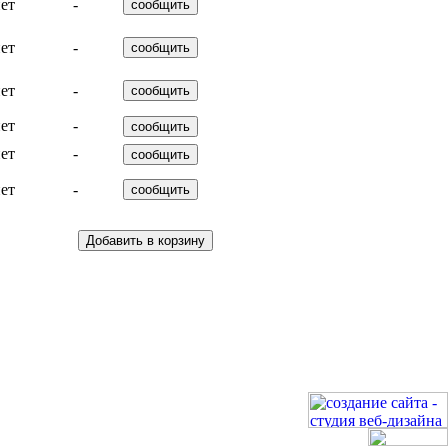
ет
-
ет
-
ет
-
ет
-
ет
-
ет
-