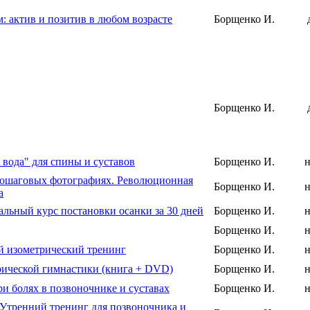
м: актив и позитив в любом возрасте
Борщенко И.
Борщенко И.
вода" для спины и суставов
Борщенко И.
н
пошаговых фотографиях. Революционная
Борщенко И.
н
а
льный курс постановки осанки за 30 дней
Борщенко И.
н
Борщенко И.
н
й изометрический тренинг
Борщенко И.
н
трической гимнастики (книга + DVD)
Борщенко И.
н
и болях в позвоночнике и суставах
Борщенко И.
н
 Утренний тренинг для позвоночника и