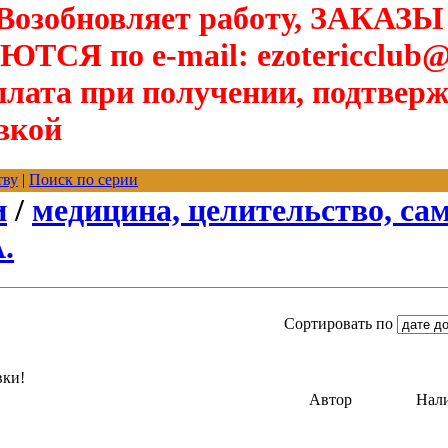
озобновляет работу, ЗАКАЗЫ
Я по e-mail: ezotericclub@
лата при получении, подтверж
вкой
тву
|
Поиск по серии
и
/
медицина, целительство, са
.
Сортировать по
вки!
Автор
Нал