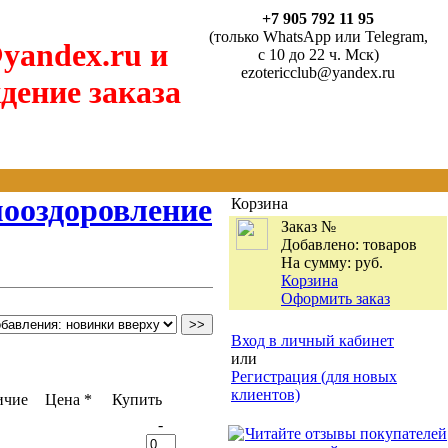
+7 905 792 11 95
(только WhatsApp или Telegram,
yandex.ru и
с 10 до 22 ч. Мск)
ezotericclub@yandex.ru
дение заказа
мооздоровление
Корзина
Заказ №
Добавлено:
товаров
На сумму:
руб.
Корзина
Оформить заказ
Вход в личный кабинет
или
Регистрация (для новых
клиентов)
ичие
Цена *
Купить
-