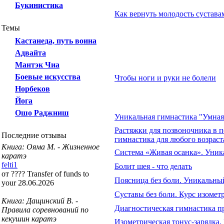
Букинистика
Как вернуть молодость сустава
Темы
Кастанеда, путь воина
Адвайта
Мантэк Чиа
Боевые искусства
Чтобы ноги и руки не болели
Норбеков
Йога
Ошо Раджниш
Уникальная гимнастика "Умная 
Растяжки для позвоночника в 
Последние отзывы
гимнастика для любого возраст
Книга: Ояма М. - Жизненное
Система «Живая осанка». Уника
каратэ
felti1
Болит шея - что делать
от ???? Transfer of funds to
Поясница без боли. Уникальны
your 28.06.2026
Суставы без боли. Курс изоме
Книга: Дащинский В. -
Диагностическая гимнастика пр
Правила соревнований по
кекушин каратэ
Изометрическая тонус-зарядка.