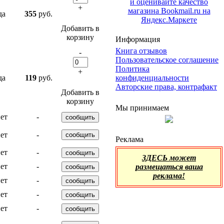
+
да
355
руб.
Добавить в
корзину
Информация
Книга отзывов
-
Пользовательское соглашение
Политика
+
конфиденциальности
да
119
руб.
Авторские права, контрафакт
Добавить в
корзину
Мы принимаем
ет
-
ет
-
Реклама
ет
-
ЗДЕСЬ может
ет
-
размещаться ваша
реклама!
ет
-
ет
-
ет
-