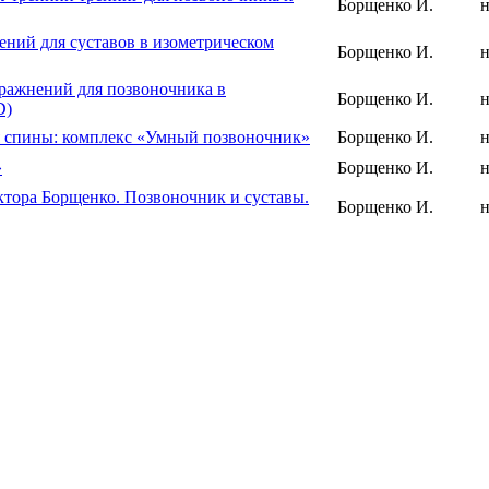
Борщенко И.
н
ений для суставов в изометрическом
Борщенко И.
н
пражнений для позвоночника в
Борщенко И.
н
D)
я спины: комплекс «Умный позвоночник»
Борщенко И.
н
»
Борщенко И.
н
ктора Борщенко. Позвоночник и суставы.
Борщенко И.
н