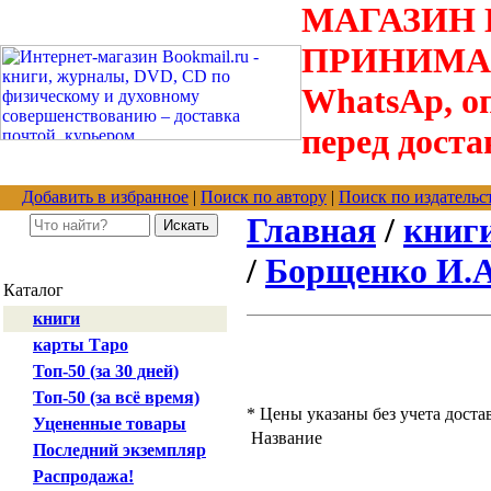
МАГАЗИН В
ПРИНИМАЮТС
WhatsAp, оп
перед доста
Добавить в избранное
|
Поиск по автору
|
Поиск по издательс
Главная
/
книг
/
Борщенко И.А
Каталог
книги
карты Таро
Топ-50 (за 30 дней)
Топ-50 (за всё время)
* Цены указаны без учета доста
Уцененные товары
Название
Последний экземпляр
Распродажа!