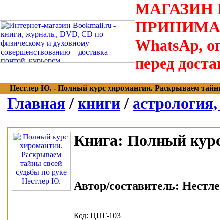
МАГАЗИН В
ПРИНИМАЮТС
WhatsAp, оп
перед доста
Нестлер Ю. - Полный курс хиромантии. Раскрываем тайны св
Главная
/
книги
/
астрология,
Книга:
Полный курс 
Автор/составитель:
Нестле
Код: ЦПГ-103