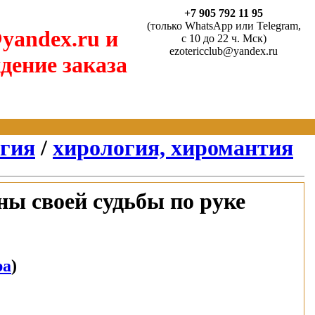
+7 905 792 11 95
(только WhatsApp или Telegram,
yandex.ru и
с 10 до 22 ч. Мск)
ezotericclub@yandex.ru
дение заказа
агия
/
хирология, хиромантия
ы своей судьбы по руке
ра
)