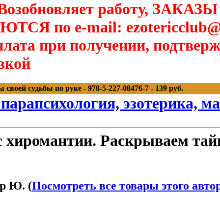
озобновляет работу, ЗАКАЗЫ
Я по e-mail: ezotericclub@
лата при получении, подтверж
вкой
оей судьбы по руке - 978-5-227-08476-7 - 139 руб.
 парапсихология, эзотерика, м
хиромантии. Раскрываем тайн
р Ю. (
Посмотреть все товары этого авто