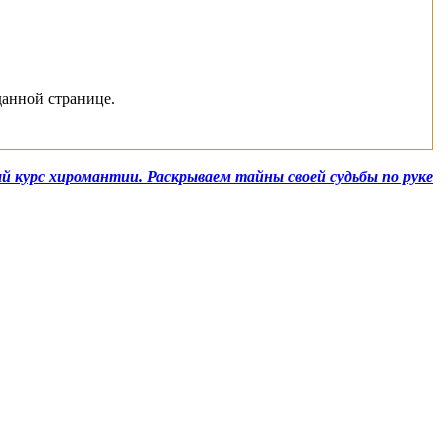
данной странице.
 курс хиромантии. Раскрываем тайны своей судьбы по руке