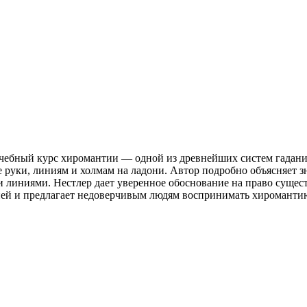
чебный курс хиромантии — одной из древнейших систем гадания
е руки, линиям и холмам на ладони. Автор подробно объясняет 
и линиями. Нестлер дает уверенное обоснование на право сущест
ей и предлагает недоверчивым людям воспринимать хиромантию 