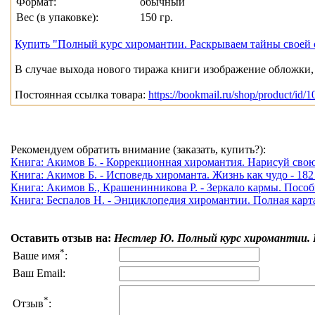
Формат:
обычный
Вес (в упаковке):
150 гр.
Купить "Полный курс хиромантии. Раскрываем тайны своей 
В случае выхода нового тиража книги изображение обложки, 
Постоянная ссылка товара:
https://bookmail.ru/shop/product/id/
Рекомендуем обратить внимание (заказать, купить?):
Книга: Акимов Б. - Коррекционная хиромантия. Нарисуй свою 
Книга: Акимов Б. - Исповедь хироманта. Жизнь как чудо - 182
Книга: Акимов Б., Крашенинникова Р. - Зеркало кармы. Пособ
Книга: Беспалов Н. - Энциклопедия хиромантии. Полная карта 
Оставить отзыв на:
Нестлер Ю. Полный курс хиромантии. Р
*
Ваше имя
:
Ваш Email:
*
Отзыв
: