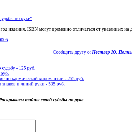
судьбы по руке"
год издания, ISBN могут временно отличаться от указанных на 
10005
Сообщить другу о:
Нестлер Ю. Полный
судьбу - 125 руб.
 руб.
ие по кармической хиромантии - 255 руб.
знаков и линий руки - 535 руб.
аскрываем тайны своей судьбы по руке