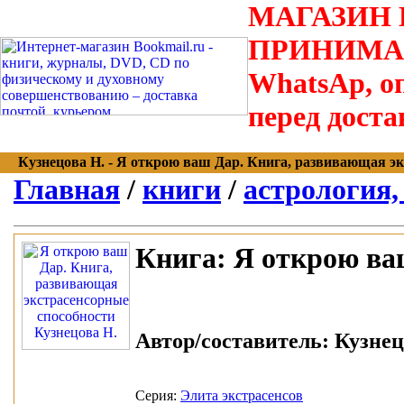
МАГАЗИН В
ПРИНИМАЮТС
WhatsAp, оп
перед доста
Кузнецова Н. - Я открою ваш Дар. Книга, развивающая экст
Главная
/
книги
/
астрология,
Книга:
Я открою ваш
Автор/составитель:
Кузнецо
Серия:
Элита экстрасенсов