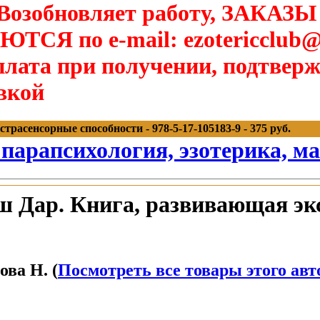
озобновляет работу, ЗАКАЗЫ
Я по e-mail: ezotericclub@
лата при получении, подтверж
вкой
расенсорные способности - 978-5-17-105183-9 - 375 руб.
 парапсихология, эзотерика, м
 Дар. Книга, развивающая эк
ва Н. (
Посмотреть все товары этого авт