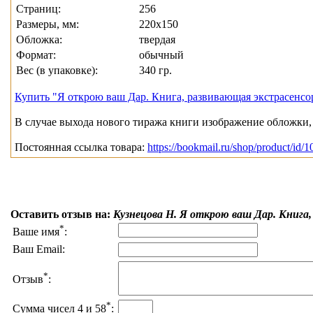
Страниц:
256
Размеры, мм:
220х150
Обложка:
твердая
Формат:
обычный
Вес (в упаковке):
340 гр.
Купить "Я открою ваш Дар. Книга, развивающая экстрасенс
В случае выхода нового тиража книги изображение обложки, 
Постоянная ссылка товара:
https://bookmail.ru/shop/product/id/
Оставить отзыв на:
Кузнецова Н. Я открою ваш Дар. Книга
*
Ваше имя
:
Ваш Email:
*
Отзыв
:
*
Сумма чисел 4 и 58
: