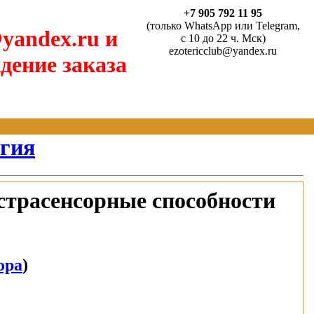
+7 905 792 11 95
(только WhatsApp или Telegram,
yandex.ru и
с 10 до 22 ч. Мск)
ezotericclub@yandex.ru
дение заказа
агия
страсенсорные способности
ора
)