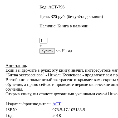
Код: АСТ-796
Цена:
375
руб.
(без учёта доставки)
Наличие: Книга в наличии
-
+
<< Назад
Аннотация
:
Если вы держите в руках эту книгу, значит, интересуетесь ма
"Битва экстрасенсов" - Николь Кузнецова - предлагает вам п
В этой книге знаменитый экстрасенс открывает вам секреты 
обучения, а прямо сейчас и проведете первые магические оп
обучения.
Открыв книгу, вы станете духовными учениками самой Никол
Издатель/производитель:
АСТ
ISBN:
978-5-17-105183-9
Год:
2018