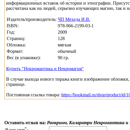
информационных вставок об истории и этнографии. Присутс
рассчитана как на людей, серьезно изучающих магию, так и н
Издатель/производитель:
ЧП Мехеда И.В.
ISBN:
978-966-2199-03-1
Год:
2009
Страниц:
128
Обложка:
мягкая
Формат:
обычный
Вес (в упаковке):
90 гр.
Купить "Некромантика и Некромагия"
В случае выхода нового тиража книги изображение обложки, 
странице.
Постоянная ссылка товара:
https://bookmail.ru/shop/product/id/
Оставить отзыв на:
Раокриом, Каларатри Некромантика и
*