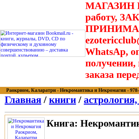
МАГАЗИН В
работу, З
ПРИНИМАЮТ
ezotericclu
WhatsAp, о
получении,
заказа пере
Раокриом, Каларатри - Некромантика и Некромагия - 978-96
Главная
/
книги
/
астрология,
Книга:
Некромантик