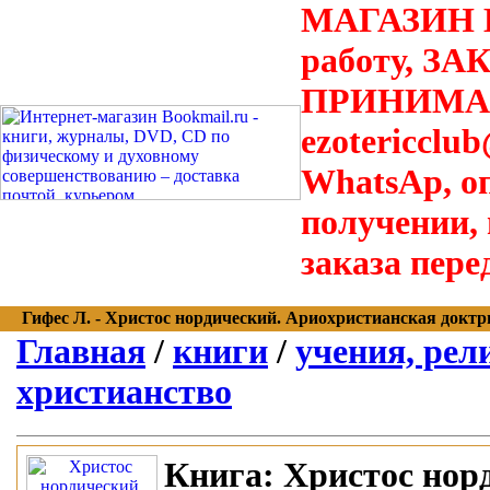
МАГАЗИН В
работу, З
ПРИНИМАЮТ
ezotericclu
WhatsAp, о
получении,
заказа пере
Гифес Л. - Христос нордический. Ариохристианская доктрина
Главная
/
книги
/
учения, рел
христианство
Книга:
Христос нор