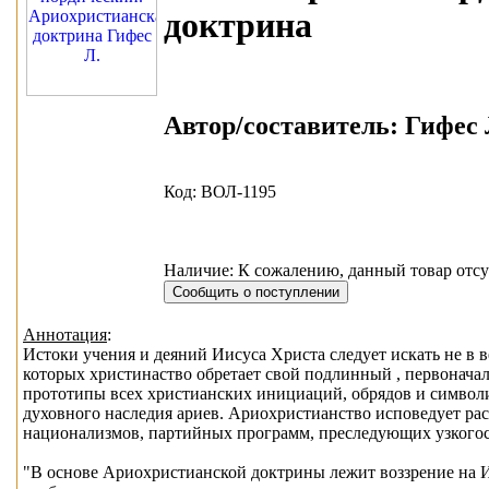
доктрина
Автор/составитель:
Гифес Л
Код: ВОЛ-1195
Наличие: К сожалению, данный товар отсу
Аннотация
:
Истоки учения и деяний Иисуса Христа следует искать не в в
которых христинаство обретает свой подлинный , первонача
прототипы всех христианских инициаций, обрядов и символи
духовного наследия ариев. Ариохристианство исповедует ра
национализмов, партийных программ, преследующих узкогос
"В основе Ариохристианской доктрины лежит воззрение на Ии