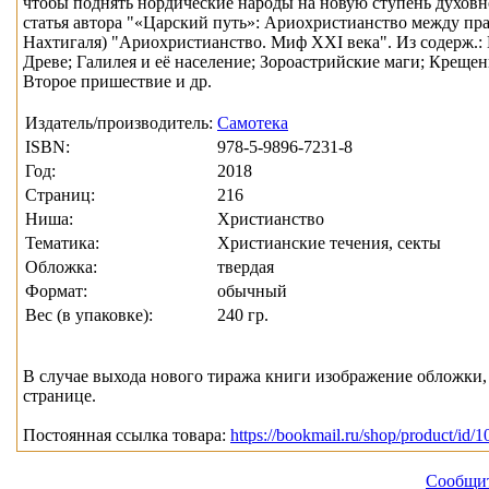
чтобы поднять нордические народы на новую ступень духовн
статья автора "«Царский путь»: Ариохристианство между пра
Нахтигаля) "Ариохристианство. Миф XXI века". Из содерж.: 
Древе; Галилея и её население; Зороастрийские маги; Крещен
Второе пришествие и др.
Издатель/производитель:
Самотека
ISBN:
978-5-9896-7231-8
Год:
2018
Страниц:
216
Ниша:
Христианство
Тематика:
Христианские течения, секты
Обложка:
твердая
Формат:
обычный
Вес (в упаковке):
240 гр.
В случае выхода нового тиража книги изображение обложки, 
странице.
Постоянная ссылка товара:
https://bookmail.ru/shop/product/id/
Сообщит