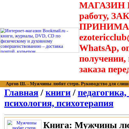
МАГАЗИН В
работу, З
ПРИНИМАЮТ
ezotericclu
WhatsAp, о
получении,
заказа пере
Аргов Ш. - Мужчины любят стерв. Руководство для слишко
Главная
/
книги
/
педагогика,
психология, психотерапия
Книга:
Мужчины люб