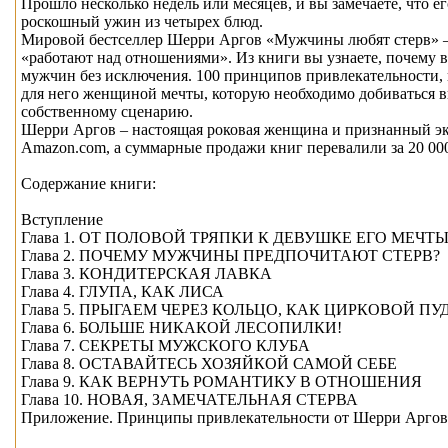
Прошло несколько недель или месяцев, и вы замечаете, что ег
роскошный ужин из четырех блюд.
Мировой бестселлер Шерри Аргов «Мужчины любят стерв» —
«работают над отношениями». Из книги вы узнаете, почему в
мужчин без исключения. 100 принципов привлекательности, к
для него женщиной мечты, которую необходимо добиваться в
собственному сценарию.
Шерри Аргов – настоящая роковая женщина и признанный экс
Amazon.com, а суммарные продажи книг перевалили за 20 000
Содержание книги:
Вступление
Глава 1. ОТ ПОЛОВОЙ ТРЯПКИ К ДЕВУШКЕ ЕГО МЕЧТ
Глава 2. ПОЧЕМУ МУЖЧИНЫ ПРЕДПОЧИТАЮТ СТЕРВ?
Глава 3. КОНДИТЕРСКАЯ ЛАВКА
Глава 4. ГЛУПА, КАК ЛИСА
Глава 5. ПРЫГАЕМ ЧЕРЕЗ КОЛЬЦО, КАК ЦИРКОВОЙ ПУ
Глава 6. БОЛЬШЕ НИКАКОЙ ЛЕСОПИЛКИ!
Глава 7. СЕКРЕТЫ МУЖСКОГО КЛУБА
Глава 8. ОСТАВАЙТЕСЬ ХОЗЯЙКОЙ САМОЙ СЕБЕ
Глава 9. КАК ВЕРНУТЬ РОМАНТИКУ В ОТНОШЕНИЯ
Глава 10. НОВАЯ, ЗАМЕЧАТЕЛЬНАЯ СТЕРВА
Приложение. Принципы привлекательности от Шерри Аргов