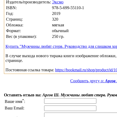
Издатель/производитель:
Эксмо
ISBN:
978-5-699-55110-1
Год:
2019
Страниц:
320
Обложка:
мягкая
Формат:
обычный
Вес (в упаковке):
250 гр.
Купить "Мужчины любят стерв. Руководство для слишком х
В случае выхода нового тиража книги изображение обложки, 
странице.
Постоянная ссылка товара:
https://bookmail.ru/shop/product/id/
Сообщить другу о:
Аргов
Оставить отзыв на:
Аргов Ш. Мужчины любят стерв. Руко
*
Ваше имя
:
Ваш Email: