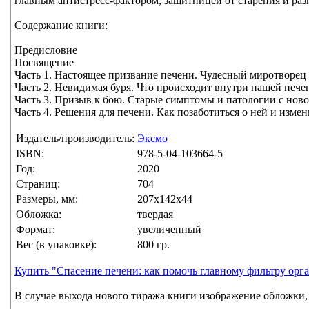
главным антистресс-фактором, защитницей от старения и раз
Содержание книги:
Предисловие
Посвящение
Часть 1. Настоящее призвание печени. Чудесный миротворец
Часть 2. Невидимая буря. Что происходит внутри нашей пече
Часть 3. Призыв к бою. Старые симптомы и патологии с ново
Часть 4. Решения для печени. Как позаботиться о ней и изме
Издатель/производитель:
Эксмо
ISBN:
978-5-04-103664-5
Год:
2020
Страниц:
704
Размеры, мм:
207x142x44
Обложка:
твердая
Формат:
увеличенный
Вес (в упаковке):
800 гр.
Купить "Спасение печени: как помочь главному фильтру орга
В случае выхода нового тиража книги изображение обложки, 