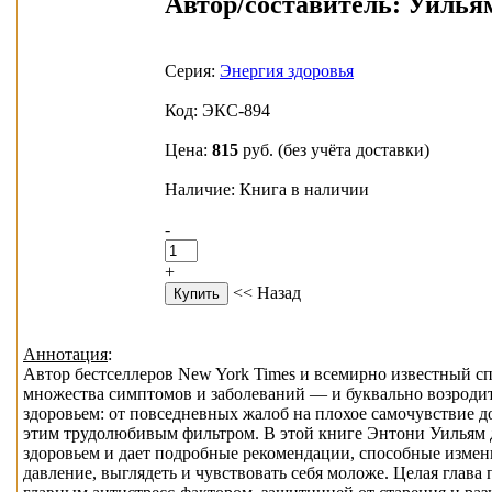
Автор/составитель:
Уильям
Серия:
Энергия здоровья
Код: ЭКС-894
Цена:
815
руб.
(без учёта доставки)
Наличие: Книга в наличии
-
+
<< Назад
Аннотация
:
Автор бестселлеров New York Times и всемирно известный сп
множества симптомов и заболеваний — и буквально возродит
здоровьем: от повседневных жалоб на плохое самочувствие д
этим трудолюбивым фильтром. В этой книге Энтони Уильям 
здоровьем и дает подробные рекомендации, способные изменит
давление, выглядеть и чувствовать себя моложе. Целая гла