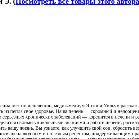
 Э. (
Посмотреть все товары этого автор
ециалист по исцелению, медик-медиум Энтони Уильям рассказыва
ь из пепла свое здоровье. Наша печень — скромный и недооцене
о серьезных хронических заболеваний — коренится в печени и ра
делится своими уникальными знаниями о работе печени, расска
ь вашу жизнь. Вы узнаете, как улучшить свой сон, сбросить вес
ва посвящена вкусным и полезным рецептам, поддерживающим пра