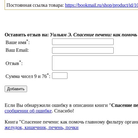
Постоянная ссылка товара:
https://bookmail.ru/shop/product/id/
Оставить отзыв на:
Уильям Э. Спасение печени: как помочь
*
Ваше имя
:
Ваш Email:
*
Отзыв
:
*
Сумма чисел 9 и 76
:
Если Вы обнаружили ошибку в описании книги "
Спасение пе
сообщении об ошибке
. Спасибо!
Книга "Спасение печени: как помочь главному фильтру органи
желудок, кишечник, печень, почки