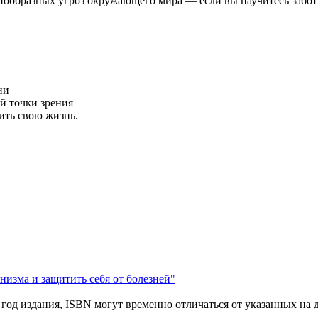
нообразных угроз окружающего мира — если вы научитесь заботи
ни
й точки зрения
нить свою жизнь.
низма и защитить себя от болезней"
год издания, ISBN могут временно отличаться от указанных на 