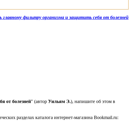
чь главному фильтру организма и защитить себя от болезней
бя от болезней
" (автор
Уильям Э.
), напишите об этом в
ческих разделах каталога интернет-магазина Bookmail.ru: