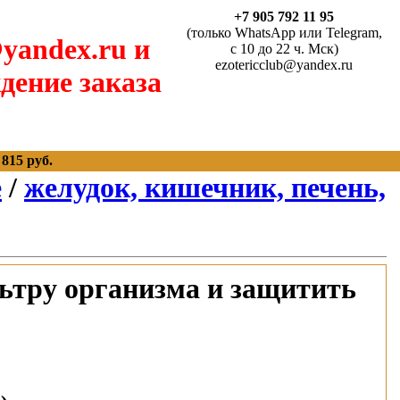
+7 905 792 11 95
(только WhatsApp или Telegram,
yandex.ru и
с 10 до 22 ч. Мск)
ezotericclub@yandex.ru
дение заказа
815 руб.
е
/
желудок, кишечник, печень,
ьтру организма и защитить