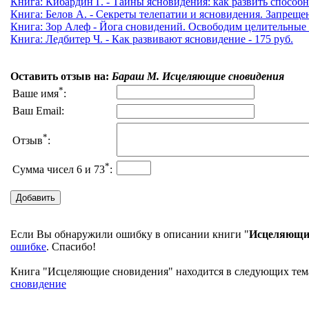
Книга: Кибардин Г. - Тайны ясновидения: как развить способно
Книга: Белов А. - Секреты телепатии и ясновидения. Запрещен
Книга: Зор Алеф - Йога сновидений. Освободим целительные с
Книга: Ледбитер Ч. - Как развивают ясновидение - 175 руб.
Оставить отзыв на:
Бараш М. Исцеляющие сновидения
*
Ваше имя
:
Ваш Email:
*
Отзыв
:
*
Сумма чисел 6 и 73
:
Если Вы обнаружили ошибку в описании книги "
Исцеляющи
ошибке
. Спасибо!
Книга "Исцеляющие сновидения" находится в следующих темат
сновидение