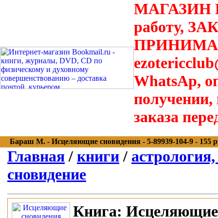
МАГАЗИН В
работу, З
ПРИНИМАЮТ
ezotericclu
WhatsAp, о
получении,
заказа пере
Бараш М. - Исцеляющие сновидения - 5-89939-104-9 - 155 р
Главная
/
книги
/
астрология,
сновидение
Книга:
Исцеляющие 