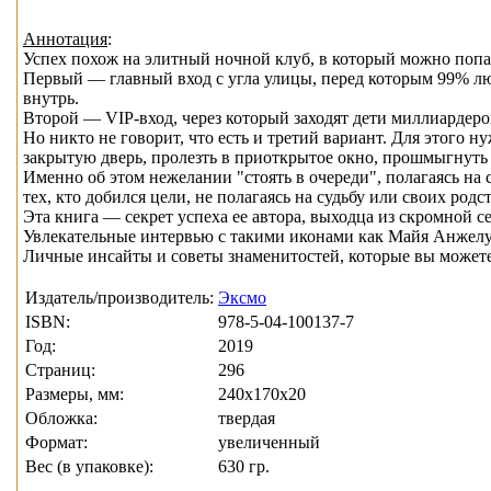
Аннотация
:
Успех похож на элитный ночной клуб, в который можно попа
Первый — главный вход с угла улицы, перед которым 99% люд
внутрь.
Второй — VIP-вход, через который заходят дети миллиардеро
Но никто не говорит, что есть и третий вариант. Для этого н
закрытую дверь, пролезть в приоткрытое окно, прошмыгнуть ч
Именно об этом нежелании "стоять в очереди", полагаясь на 
тех, кто добился цели, не полагаясь на судьбу или своих родс
Эта книга — секрет успеха ее автора, выходца из скромной 
Увлекательные интервью с такими иконами как Майя Анжелу
Личные инсайты и советы знаменитостей, которые вы можете 
Издатель/производитель:
Эксмо
ISBN:
978-5-04-100137-7
Год:
2019
Страниц:
296
Размеры, мм:
240x170x20
Обложка:
твердая
Формат:
увеличенный
Вес (в упаковке):
630 гр.