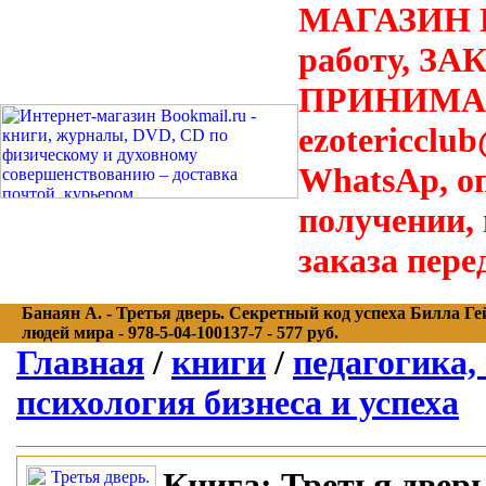
МАГАЗИН В
работу, З
ПРИНИМАЮТ
ezotericclu
WhatsAp, о
получении,
заказа пере
Банаян А. - Третья дверь. Секретный код успеха Билла Ге
людей мира - 978-5-04-100137-7 - 577 руб.
Главная
/
книги
/
педагогика,
психология бизнеса и успеха
Книга:
Третья дверь