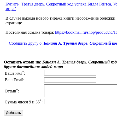
Купить "Третья дверь. Секретный код успеха Билла Гейтса, 
мира"
В случае выхода нового тиража книги изображение обложки, 
странице.
Постоянная ссылка товара:
https://bookmail.ru/shop/product/id/
Сообщить другу о:
Банаян А. Третья дверь. Секретный ко
Оставить отзыв на:
Банаян А. Третья дверь. Секретный ко
других богатейших людей мира
*
Ваше имя
:
Ваш Email:
*
Отзыв
:
*
Сумма чисел 9 и 35
: