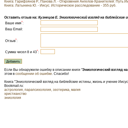
Книга: Гарифзянов Р., Панова Л. - Откровения Ангелов-Хранителей: Путь Ии
Книга: Латынина Ю. - Иисус. Историческое расследование - 355 руб.
Оставить отзыв на:
Кузнецов Е. Эниологический взгляд на библейские 
*
Ваше имя
:
Ваш Email:
*
Отзыв
:
*
Сумма чисел 8 и 43
:
Если Вы обнаружили ошибку в описании книги "
Эниологический взгляд на
этом в
сообщении об ошибке
. Спасибо!
Книга "Эниологический взгляд на библейские истины, жизнь и учение Иису
Bookmail.ru:
астрология, парапсихология, эзотерика, магия
христианство
эниология