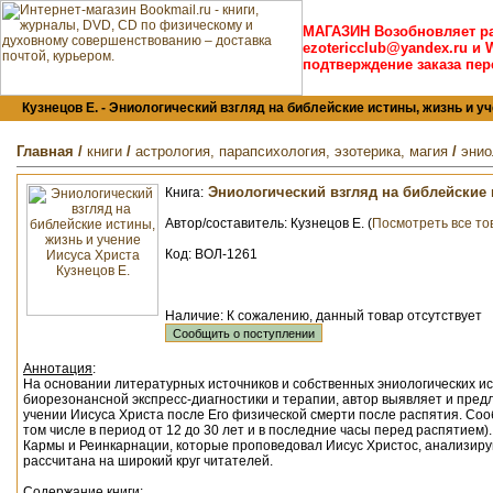
МАГАЗИН Возобновляет р
ezotericclub@yandex.ru и 
подтверждение заказа пер
Кузнецов Е. - Эниологический взгляд на библейские истины, жизнь и уче
Главная
/
книги
/
астрология, парапсихология, эзотерика, магия
/
энио
Эниологический взгляд на библейские 
Книга:
Автор/составитель:
Кузнецов Е. (
Посмотреть все то
Код: ВОЛ-1261
Наличие: К сожалению, данный товар отсутствует
Аннотация
:
На основании литературных источников и собственных эниологических и
биорезонансной экспресс-диагностики и терапии, автор выявляет и пред
учении Иисуса Христа после Его физической смерти после распятия. Соо
том числе в период от 12 до 30 лет и в последние часы перед распятием
Кармы и Реинкарнации, которые проповедовал Иисус Христос, анализиру
рассчитана на широкий круг читателей.
Содержание книги: