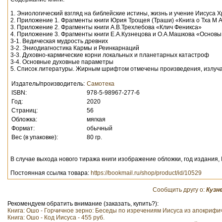
1. Эниологический взгляд на библейские истины, жизнь и учение Иисуса 
2. Приложение 1. Фрагменты книги Юрия Трощея (Траши) «Книга о Тха М А
3. Приложение 2. Фрагменты книги А.В.Трехлебова «Клич Феникса»
4. Приложение 3. Фрагменты книги Е.А.Кузнецова и О.А.Машкова «Основы
3-1. Ведическая мудрость древних
3-2. Эниодиагностика Кармы и Реинкарнаций
3-3. Духовно-кармические корни локальных и планетарных катастроф
3-4. Основные духовные параметры
5. Список литературы. Жирным шрифтом отмечены произведения, излуча
Издатель/производитель:
Самотека
ISBN:
978-5-98967-277-6
Год:
2020
Страниц:
56
Обложка:
мягкая
Формат:
обычный
Вес (в упаковке):
80 гр.
В случае выхода нового тиража книги изображение обложки, год издания,
Постоянная ссылка товара:
https://bookmail.ru/shop/product/id/10529
Сообщить другу о:
Кузн
Рекомендуем обратить внимание (заказать, купить?):
Книга: Ошо - Горчичное зерно: Беседы по изречениям Иисуса из апокрифич
Книга: Ошо - Код Иисуса - 455 руб.