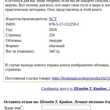
и остаться для вас лишь теорией, если вы не найдете способ
мертва. Вот почему для всех, кто ищет свои пути в мире и х
практические методики. Они представлены в этой книге.
Издатель/производитель:
АСТ
ISBN:
978-5-17-112259-1
Год:
2018
Страниц:
256
Обложка:
твердая
Формат:
обычный
Вес (в упаковке):
340 гр.
В случае выхода нового тиража книги изображение обложки, 
странице.
Постоянная ссылка товара:
https://bookmail.ru/shop/product/id/
Сообщить другу о:
Шмидт Т. Крайон. 
Оставить отзыв на:
Шмидт Т. Крайон. Лучшие техники дл
*
Ваше имя
: