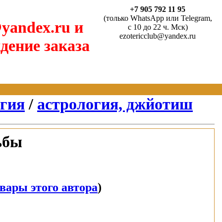
+7 905 792 11 95
(только WhatsApp или Telegram,
yandex.ru и
с 10 до 22 ч. Мск)
ezotericclub@yandex.ru
дение заказа
агия
/
астрология, джйотиш
ьбы
вары этого автора
)