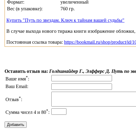
Формат:
увеличенный
Вес (в упаковке):
760 гр.
Купить "Путь по звездам. Ключ к тайнам вашей судьбы"
В случае выхода нового тиража книги изображение обложки, 
Постоянная ссылка товара:
https://bookmail.ru/shop/product/id/
Оставить отзыв на:
Голдшнайдер Г., Элфферс Д. Путь по зв
*
Ваше имя
:
Ваш Email:
*
Отзыв
:
*
Сумма чисел 4 и 80
: