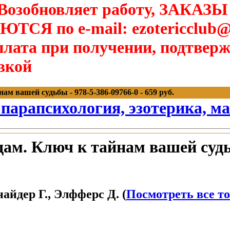
озобновляет работу, ЗАКАЗЫ
Я по e-mail: ezotericclub@
лата при получении, подтверж
вкой
ам вашей судьбы - 978-5-386-09766-0 - 659 руб.
 парапсихология, эзотерика, м
дам. Ключ к тайнам вашей суд
йдер Г., Элфферс Д. (
Посмотреть все то