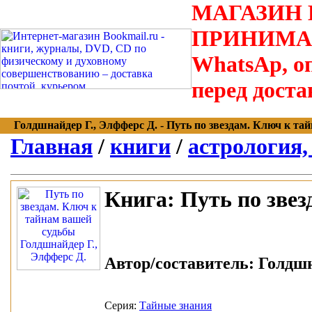
МАГАЗИН В
ПРИНИМАЮТС
WhatsAp, оп
перед доста
Голдшнайдер Г., Элфферс Д. - Путь по звездам. Ключ к тайн
Главная
/
книги
/
астрология,
Книга:
Путь по звез
Автор/составитель:
Голдшна
Серия:
Тайные знания