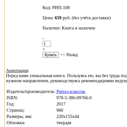
Код: РИП-108
Цена:
659
руб.
(без учёта доставки)
Наличие: Книга в наличии
-
+
<< Назад
Аннотация
:
Перед вами уникальная книга. Пользуясь ею, вы без труда п
нужном направлении, руководствуясь рекомендациями ведущи
Издатель/производитель:
Рипол-классик
ISBN:
978-5-386-09766-0
Год:
2017
Страниц:
960
Размеры, мм:
220x155x44
Обложка:
твердая