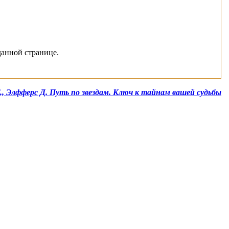
данной странице.
., Элфферс Д. Путь по звездам. Ключ к тайнам вашей судьбы