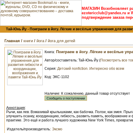
МАГАЗИН Возобновляет р
ezotericclub@yandex.ru и 
подтверждение заказа пер
Тай-Юнь Йу - Поиграем в йогу. Лёгкие и весёлые упражнения для развити
Главная
/
книги
/
йога
/
йога для детей
Поиграем в йогу. Лёгкие и весёлые упр
Книга:
Автор/составитель:
Тай-Юнь Йу (
Посмотреть все то
Серия:
Детский nonfiction. Интересно обо всем
Код: ЭКС-1102
Наличие: К сожалению, данный товар отсутствует
Аннотация
:
Рычи, как лев. Взмахивай крылышками, как бабочка. Ползи, как змея. Пр
улучшить осанку, координацию, гибкость, развить память, воображение и 
практике. Это ещё и работа лучшего художника New York Times, преврат
Издатель/производитель:
Эксмо