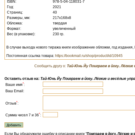
ISBN:
978-5-04-118031-7
Год:
2021
Страниц:
40
Размеры, мм:
217x168x8
Обложка:
твердая
Формат:
увеличенный
Вес (в упаковке):
230 гр.
В случае выхода нового тиража книги изображение обложки, год издания,
Постоянная ссылка товара:
https://bookmail.ru/shop/product/id/10945
Сообщить другу о:
Тай-Юнь Йу Поиграем в йогу. Лёгкие
Оставить отзыв на:
Тай-Юнь Йу Поиграем в йогу. Лёгкие и весёлые уп
*
Ваше имя
:
Ваш Email:
*
Отзыв
:
*
Сумма чисел 7 и 36
:
Если Вы обнаружили ошибку в описании книги "
Поиграем в йогу. Лёгкие и