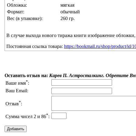
Обложка:
мягкая
Формат:
обычный
Вес (в упаковке):
260 гр.
В случае выхода нового тиража книги изображение обложки, 
Постоянная ссылка товара:
https://bookmail.ru/shop/product/id/
Оставить отзыв на:
Карев П. Астросталкинг. Обретите Вн
*
Ваше имя
:
Ваш Email:
*
Отзыв
:
*
Сумма чисел 2 и 86
: