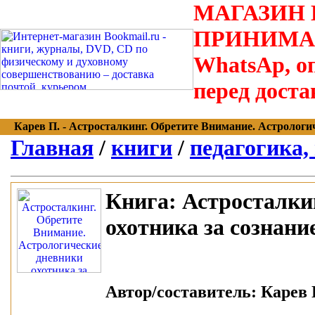
МАГАЗИН В
ПРИНИМАЮТС
WhatsAp, оп
перед доста
Карев П. - Астросталкинг. Обретите Внимание. Астрологиче
Главная
/
книги
/
педагогика,
Книга:
Астросталкин
охотника за сознани
Автор/составитель:
Карев П