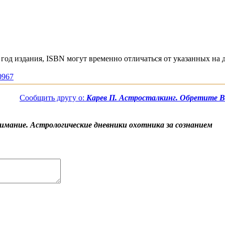
год издания, ISBN могут временно отличаться от указанных на 
10967
Сообщить другу о:
Карев П. Астросталкинг. Обретите В
имание. Астрологические дневники охотника за сознанием