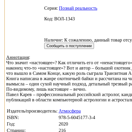
Серия:
Познай реальность
Код: ВОЛ-1343
Наличие: К сожалению, данный товар отсу
Аннотация
:
Что значит «настоящее»? Как отличить его от «ненастоящего
наконец что-то «настоящее»? Вот и автор – большой охотник 
что вышло в Самом Конце, какую роль сыграла Транзитная А
Книга написана в жанре охотничьей байки и рассчитана на ч
вымысла – один сухой научный подход, детальный трезвый ра
По-видимому, лишь настоящее – вечно.
Павел Карев – профессиональный российский астролог, канд
публикаций в области компьютерной астрологии и астростал
Издатель/производитель:
Атмосфера
ISBN:
978-5-6045177-3-4
Год:
2020
Страниц:
216