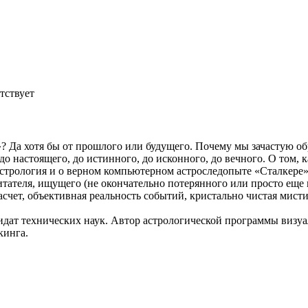
тствует
»? Да хотя бы от прошлого или будущего. Почему мы зачастую 
до настоящего, до истинного, до исконного, до вечного. О том, 
стрология и о верном компьютерном астроследопыте «Сталкере»
итателя, ищущего (не окончательно потерянного или просто еще 
счет, объективная реальность событий, кристально чистая мисти
идат технических наук. Автор астрологической программы виз
кинга.