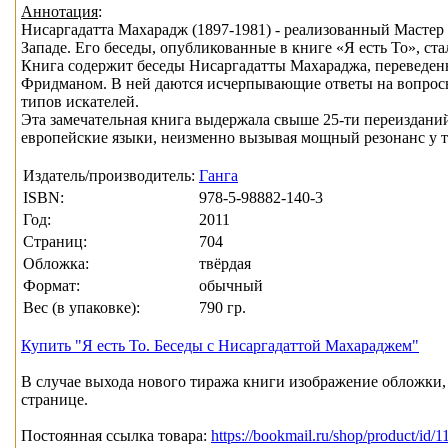
Аннотация
:
Нисаргадатта Махарадж (1897-1981) - реализованный Масте
Западе. Его беседы, опубликованные в книге «Я есть То», с
Книга содержит беседы Нисаргадатты Махараджа, переведен
Фридманом. В ней даются исчерпывающие ответы на вопросы,
типов искателей.
Эта замечательная книга выдержала свыше 25-ти переиздани
европейские языки, неизменно вызывая мощный резонанс у те
Издатель/производитель:
Ганга
ISBN:
978-5-98882-140-3
Год:
2011
Страниц:
704
Обложка:
твёрдая
Формат:
обычный
Вес (в упаковке):
790 гр.
Купить "Я есть То. Беседы с Нисаргадаттой Махараджем"
В случае выхода нового тиража книги изображение обложки, 
странице.
Постоянная ссылка товара:
https://bookmail.ru/shop/product/id/1