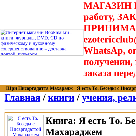
МАГАЗИН В
работу, З
ПРИНИМАЮТ
ezotericclu
WhatsAp, о
получении,
заказа пере
Шри Нисаргадатта Махарадж - Я есть То. Беседы с Нисарга
Главная
/
книги
/
учения, рел
Книга:
Я есть То. Б
Махараджем