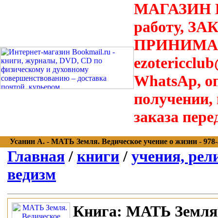
МАГАЗИН В
работу, З
ПРИНИМАЮТ
ezotericclu
WhatsAp, о
получении,
заказа пере
Усанин А. - МАТЬ Земля. Ведическое учение о жизни - 978-5
Главная
/
книги
/
учения, рел
ведизм
Книга:
МАТЬ Земля. 