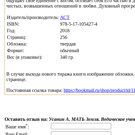
ощущает свое единение с Богом, осознаёт себя Его частью и
чистых, возвышенных отношений в любви. Духовный прогре
Издатель/производитель:
АСТ
ISBN:
978-5-17-105427-4
Год:
2018
Страниц:
256
Обложка:
твердая
Формат:
обычный
Вес (в упаковке):
340 гр.
В случае выхода нового тиража книги изображение обложки, 
странице.
Постоянная ссылка товара:
https://bookmail.ru/shop/product/id/1
Оставить отзыв на:
Усанин А. МАТЬ Земля. Ведическое уче
*
Ваше имя
:
Ваш Email: