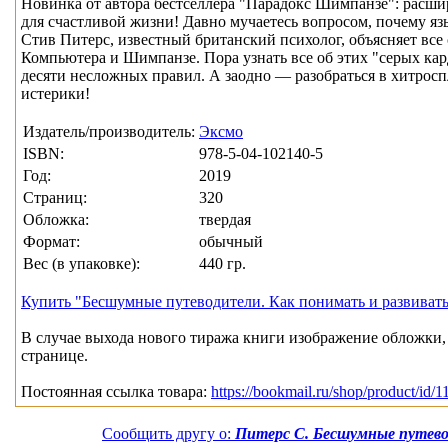
Новинка от автора бестселлера "Парадокс Шимпанзе": расшир
для счастливой жизни! Давно мучаетесь вопросом, почему яз
Стив Питерс, известный британский психолог, объясняет все
Компьютера и Шимпанзе. Пора узнать все об этих "серых ка
десяти несложных правил. А заодно — разобраться в хитросп
истерики!
Издатель/производитель:
Эксмо
ISBN:
978-5-04-102140-5
Год:
2019
Страниц:
320
Обложка:
твердая
Формат:
обычный
Вес (в упаковке):
440 гр.
Купить "Бесшумные путеводители. Как понимать и развивать
В случае выхода нового тиража книги изображение обложки, 
странице.
Постоянная ссылка товара:
https://bookmail.ru/shop/product/id/
Сообщить другу о:
Питерс С. Бесшумные путево