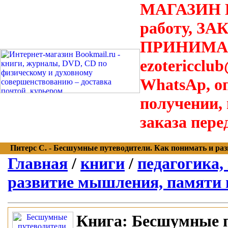
МАГАЗИН В
работу, З
ПРИНИМАЮТ
ezotericclu
WhatsAp, о
получении,
заказа пере
Питерс С. - Бесшумные путеводители. Как понимать и разви
Главная
/
книги
/
педагогика,
развитие мышления, памяти и
Книга:
Бесшумные п