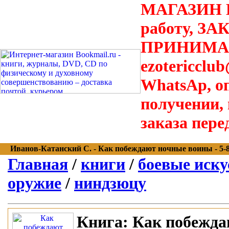
МАГАЗИН В
работу, З
ПРИНИМАЮТ
ezotericclu
WhatsAp, о
получении,
заказа пере
Иванов-Катанский С. - Как побеждают ночные воины - 5-88
Главная
/
книги
/
боевые иску
оружие
/
ниндзюцу
Книга:
Как побежда