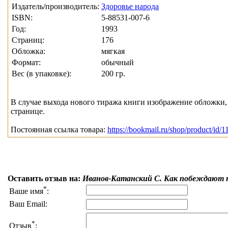
Издатель/производитель:
Здоровье народа
ISBN:
5-88531-007-6
Год:
1993
Страниц:
176
Обложка:
мягкая
Формат:
обычный
Вес (в упаковке):
200 гр.
В случае выхода нового тиража книги изображение обложки, 
странице.
Постоянная ссылка товара:
https://bookmail.ru/shop/product/id/
Оставить отзыв на:
Иванов-Катанский С. Как побеждают 
*
Ваше имя
:
Ваш Email:
*
Отзыв
: