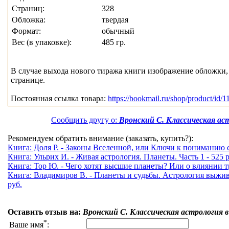
Страниц:
328
Обложка:
твердая
Формат:
обычный
Вес (в упаковке):
485 гр.
В случае выхода нового тиража книги изображение обложки, 
странице.
Постоянная ссылка товара:
https://bookmail.ru/shop/product/id/
Сообщить другу о:
Вронский С. Классическая аст
Рекомендуем обратить внимание (заказать, купить?):
Книга: Доля Р. - Законы Вселенной, или Ключи к пониманию с
Книга: Ульрих И. - Живая астрология. Планеты. Часть 1 - 525 р
Книга: Тор Ю. - Чего хотят высшие планеты? Или о влиянии т
Книга: Владимиров В. - Планеты и судьбы. Астрология выжива
руб.
Оставить отзыв на:
Вронский С. Классическая астрология в
*
Ваше имя
: