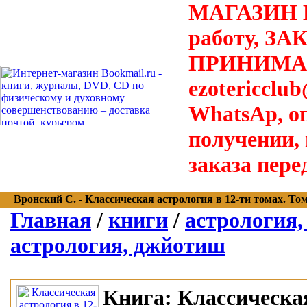
МАГАЗИН В
работу, З
ПРИНИМАЮТ
ezotericclu
WhatsAp, о
получении,
заказа пере
Вронский С. - Классическая астрология в 12-ти томах. Том 6
Главная
/
книги
/
астрология,
астрология, джйотиш
Книга:
Классическая