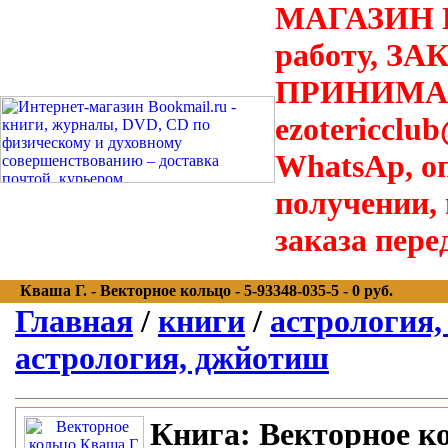
МАГАЗИН В
работу, З
ПРИНИМАЮТ
ezotericclu
WhatsAp, о
получении,
заказа пере
Кваша Г. - Векторное кольцо - 5-93348-035-5 - 0 руб.
Главная
/
книги
/
астрология,
астрология, джйотиш
Книга:
Векторное к