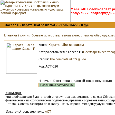
МАГАЗИН Возобновляет ра
получении, подтверждение
Хассел Р. - Каратэ. Шаг за шагом - 5-17-020042-0 - 0 руб.
Главная
/
книги
/
боевые искусства, выживание, спецслужбы, оружие
Каратэ. Шаг за шагом
Книга:
Автор/составитель:
Хассел Р. (
Посмотреть все това
Серия:
The complete idiot's guide
Код: АСТ-026
Наличие: К сожалению, данный товар отсутствует
Аннотация
:
Книга обладателя 7 дана, шеф-инструктора американского союза Сётокан
физической и психологической подготовке, правилах соревнований, соде
Штатах. Советы эксперта по выбору школы каратэ. Методику улучшения бл
Издатель/производитель:
АСТ