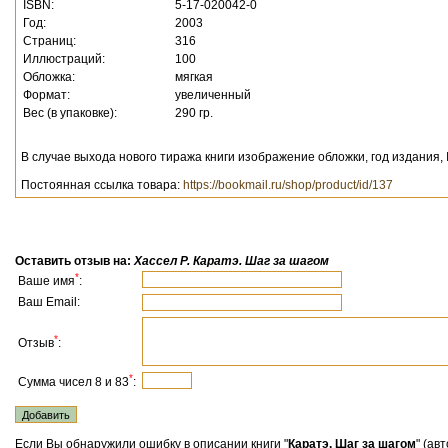
ISBN:
5-17-020042-0
Год:
2003
Страниц:
316
Иллюстраций:
100
Обложка:
мягкая
Формат:
увеличенный
Вес (в упаковке):
290 гр.
В случае выхода нового тиража книги изображение обложки, год издания,
Постоянная ссылка товара:
https://bookmail.ru/shop/product/id/137
Оставить отзыв на:
Хассел Р. Каратэ. Шаг за шагом
*
Ваше имя
:
Ваш Email:
*
Отзыв
:
*
Сумма чисел 8 и 83
:
Если Вы обнаружили ошибку в описании книги "
Каратэ. Шаг за шагом
" (ав