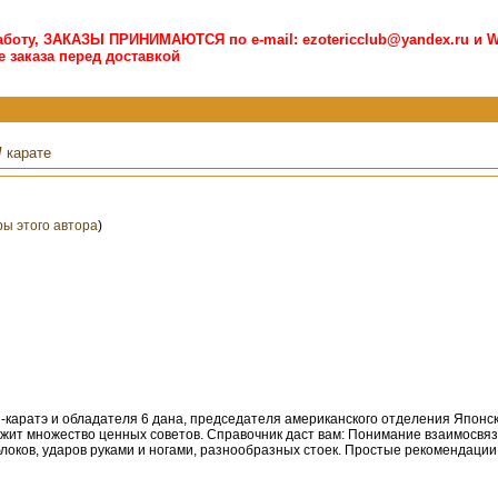
боту, ЗАКАЗЫ ПРИНИМАЮТСЯ по e-mail: ezotericclub@yandex.ru и W
 заказа перед доставкой
/
карате
ры этого автора
)
-каратэ и обладателя 6 дана, председателя американского отделения Японск
ржит множество ценных советов. Справочник даст вам: Понимание взаимосвязи
оков, ударов руками и ногами, разнообразных стоек. Простые рекомендации,