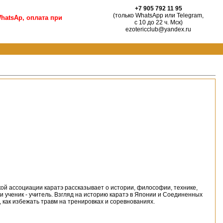
+7 905 792 11 95
(только WhatsApp или Telegram,
hatsAp, оплата при
с 10 до 22 ч. Мск)
ezotericclub@yandex.ru
ой ассоциации каратэ рассказывает о истории, философии, технике,
 ученик - учитель. Взгляд на историю каратэ в Японии и Соединенных
 как избежать травм на тренировках и соревнованиях.