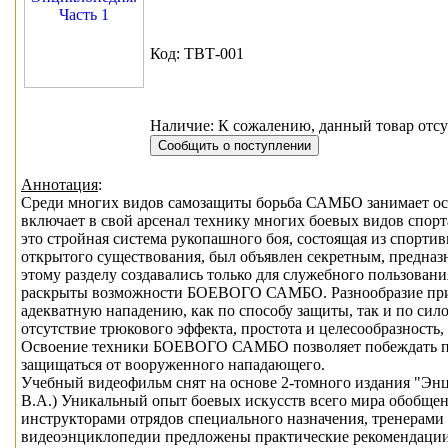
Код: ТВТ-001
Наличие: К сожалению, данный товар отсу
Аннотация
:
Среди многих видов самозащиты борьба САМБО занимает осо
включает в свой арсенал технику многих боевых видов спор
это стройная система рукопашного боя, состоящая из спорти
открытого существования, был объявлен секретным, предна
этому разделу создавались только для служебного пользова
раскрыты возможности БОЕВОГО САМБО. Разнообразие прием
адекватную нападению, как по способу защиты, так и по си
отсутствие трюкового эффекта, простота и целесообразность,
Освоение техники БОЕВОГО САМБО позволяет побеждать прев
защищаться от вооруженного нападающего.
Учебный видеофильм снят на основе 2-томного издания "Энц
В.А.) Уникальный опыт боевых искусств всего мира обобщен
инструкторами отрядов специального назначения, тренерами
видеоэнциклопедии предложены практические рекомендации п