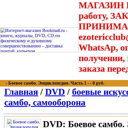
МАГАЗИН В
работу, З
ПРИНИМАЮТ
ezotericclu
WhatsAp, о
получении,
заказа пере
- Боевое самбо. Энциклопедия. Часть 1 - - 0 руб.
Главная
/
DVD
/
боевые искусс
самбо, самооборона
DVD:
Боевое самбо.