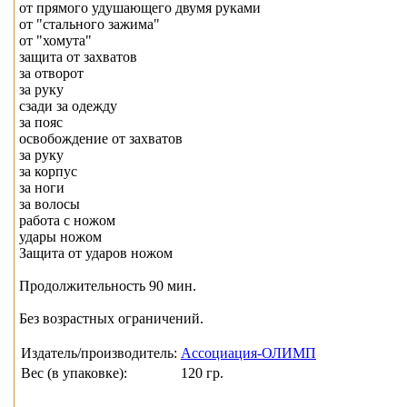
от прямого удушающего двумя руками
от "стального зажима"
от "хомута"
защита от захватов
за отворот
за руку
сзади за одежду
за пояс
освобождение от захватов
за руку
за корпус
за ноги
за волосы
работа с ножом
удары ножом
Защита от ударов ножом
Продолжительность 90 мин.
Без возрастных ограничений.
Издатель/производитель:
Ассоциация-ОЛИМП
Вес (в упаковке):
120 гр.