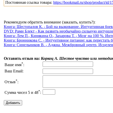
Постоянная ссылка товара:
https://bookmail.ru/shop/product/id/1
Рекомендуем обратить внимание (заказать, купить?):
Книга: Шестопалов К. - Бой на выживание. Интуитивная боева
DVD: Рами Блект - Как развить необычайно сильную интуицию
Книга: Лем П., Кинякина О., Захарова Т. - Мозг на 100 %. Ин
Книга: Бронникова С. - Интуитивное питание: как перестать бе
Книга: Синельников В. - Аджна. Межбровный центр. Исцелени
Оставить отзыв на:
Коркоц А. Шестое чувство или методи
*
Ваше имя
:
Ваш Email:
*
Отзыв
:
*
Сумма чисел 5 и 48
: