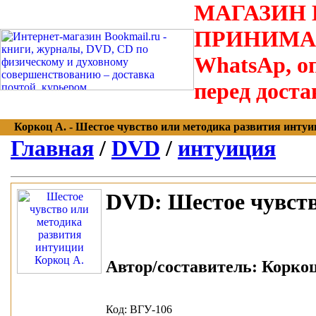
МАГАЗИН В
ПРИНИМАЮТС
WhatsAp, оп
перед доста
Коркоц А. - Шестое чувство или методика развития интуици
Главная
/
DVD
/
интуиция
DVD:
Шестое чувств
Автор/составитель:
Коркоц 
Код: ВГУ-106