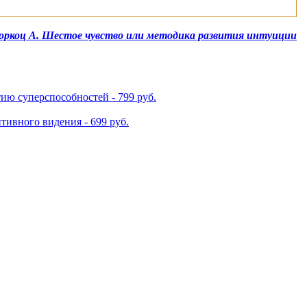
оркоц А. Шестое чувство или методика развития интуиции
тию суперспособностей - 799 руб.
ивного видения - 699 руб.