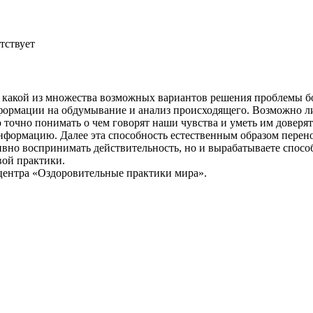
тствует
ь, какой из множества возможных вариантов решения проблемы 
нформации на обдумывание и анализ происходящего. Возможно л
 точно понимать о чем говорят наши чувства и уметь им доверят
нформацию. Далее эта способность естественным образом перено
ивно воспринимать действительность, но и вырабатываете способ
вой практики.
 центра «Оздоровительные практики мира».