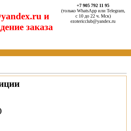
+7 905 792 11 95
(только WhatsApp или Telegram,
yandex.ru и
с 10 до 22 ч. Мск)
ezotericclub@yandex.ru
дение заказа
уиции
)