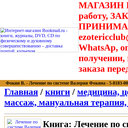
МАГАЗИН В
работу, З
ПРИНИМАЮТ
ezotericclu
WhatsAp, о
получении,
заказа пере
Фокин В. - Лечение по системе Валерия Фокина - 5-8183-088
Главная
/
книги
/
медицина, ц
массаж, мануальная терапия,
Книга:
Лечение по с