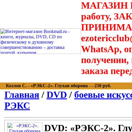
МАГАЗИН В
работу, З
ПРИНИМАЮТ
ezotericclu
WhatsAp, о
получении,
заказа пере
Козлов С. - «РЭКС-2». Глухая оборона - - 250 руб.
Главная
/
DVD
/
боевые искусс
РЭКС
DVD:
«РЭКС-2». Глу