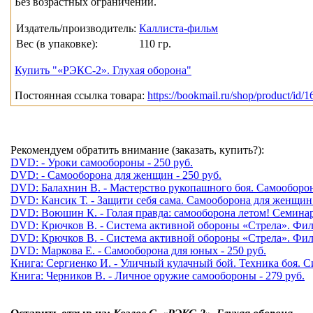
Без возрастных ограничений.
Издатель/производитель:
Каллиста-фильм
Вес (в упаковке):
110 гр.
Купить "«РЭКС-2». Глухая оборона"
Постоянная ссылка товара:
https://bookmail.ru/shop/product/id/1
Рекомендуем обратить внимание (заказать, купить?):
DVD: - Уроки самообороны - 250 руб.
DVD: - Самооборона для женщин - 250 руб.
DVD: Балахнин В. - Мастерство рукопашного боя. Самооборона 
DVD: Кансик Т. - Защити себя сама. Самооборона для женщин 
DVD: Воюшин К. - Голая правда: самооборона летом! Семинар 1 
DVD: Крючков В. - Система активной обороны «Стрела». Филь
DVD: Крючков В. - Система активной обороны «Стрела». Фильм
DVD: Маркова Е. - Самооборона для юных - 250 руб.
Книга: Сергиенко И. - Уличный кулачный бой. Техника боя. С
Книга: Черников В. - Личное оружие самообороны - 279 руб.