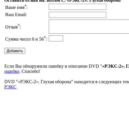
Оставить отзыв на:
Козлов С. «РЭКС-2». Глухая оборона
*
Ваше имя
:
Ваш Email:
*
Отзыв
:
*
Сумма чисел 6 и 56
:
Если Вы обнаружили ошибку в описании DVD "
«РЭКС-2». Г
ошибке
. Спасибо!
DVD "«РЭКС-2». Глухая оборона" находится в следующих тема
РЭКС