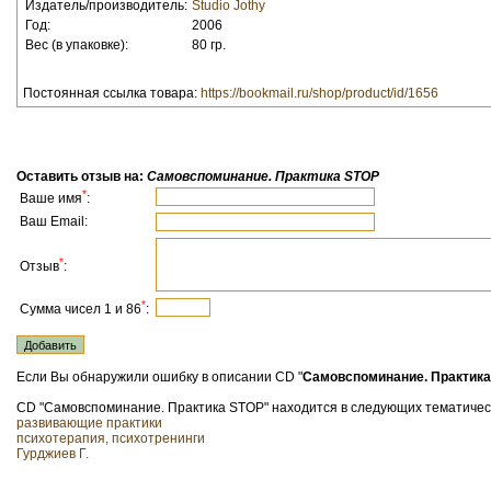
Издатель/производитель:
Studio Jothy
Год:
2006
Вес (в упаковке):
80 гр.
Постоянная ссылка товара:
https://bookmail.ru/shop/product/id/1656
Оставить отзыв на:
Самовспоминание. Практика STOP
*
Ваше имя
:
Ваш Email:
*
Отзыв
:
*
Сумма чисел 1 и 86
:
Если Вы обнаружили ошибку в описании CD "
Самовспоминание. Практик
CD "Самовспоминание. Практика STOP" находится в следующих тематически
развивающие практики
психотерапия, психотренинги
Гурджиев Г.