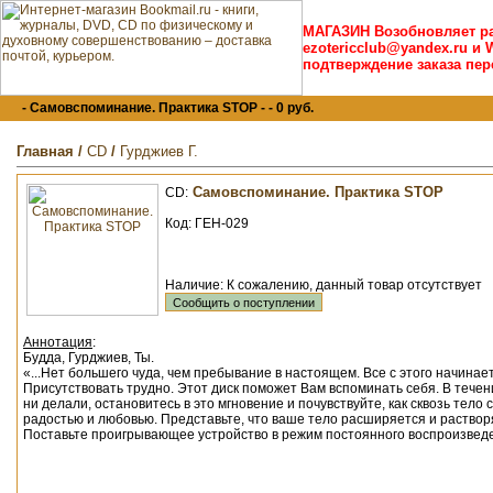
МАГАЗИН Возобновляет р
ezotericclub@yandex.ru и 
подтверждение заказа пер
- Самовспоминание. Практика STOP - - 0 руб.
Главная
/
CD
/
Гурджиев Г.
Самовспоминание. Практика STOP
CD:
Код: ГЕН-029
Наличие: К сожалению, данный товар отсутствует
Аннотация
:
Будда, Гурджиев, Ты.
«...Нет большего чуда, чем пребывание в настоящем. Все с этого начинает
Присутствовать трудно. Этот диск поможет Вам вспоминать себя. В тече
ни делали, остановитесь в это мгновение и почувствуйте, как сквозь тело
радоcтью и любовью. Представьте, что ваше тело расширяется и раствор
Поставьте проигрывающее устройство в режим постоянного воспроизведе