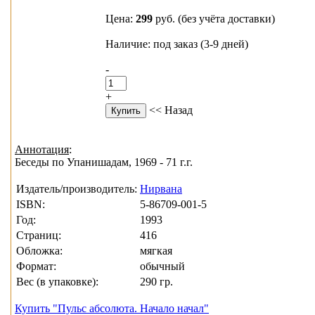
Цена:
299
руб.
(без учёта доставки)
Наличие: под заказ (3-9 дней)
-
+
<< Назад
Аннотация
:
Беседы по Упанишадам, 1969 - 71 г.г.
Издатель/производитель:
Нирвана
ISBN:
5-86709-001-5
Год:
1993
Страниц:
416
Обложка:
мягкая
Формат:
обычный
Вес (в упаковке):
290 гр.
Купить "Пульс абсолюта. Начало начал"