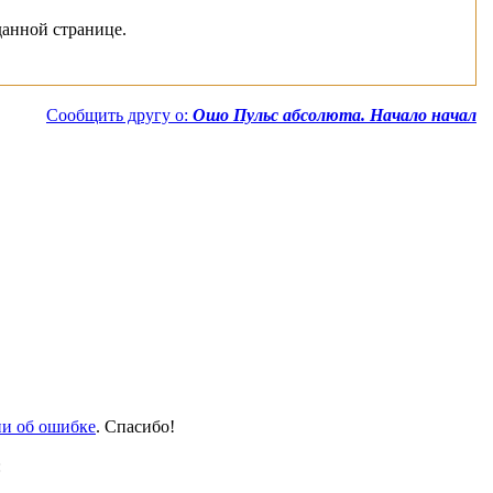
данной странице.
Сообщить другу о:
Ошо Пульс абсолюта. Начало начал
и об ошибке
. Спасибо!
: