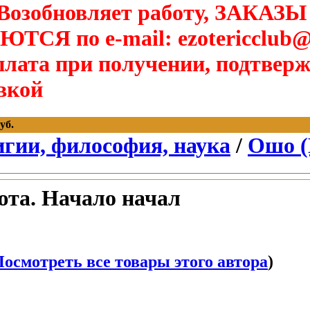
озобновляет работу, ЗАКАЗЫ
Я по e-mail: ezotericclub@
лата при получении, подтверж
вкой
уб.
игии, философия, наука
/
Ошо 
та. Начало начал
осмотреть все товары этого автора
)