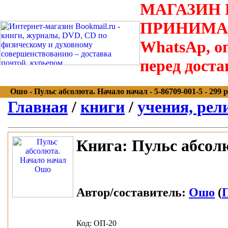
МАГАЗИН В
ПРИНИМАЮТС
WhatsAp, оп
перед доста
Ошо - Пульс абсолюта. Начало начал - 5-86709-001-5 - 299 р
Главная
/
книги
/
учения, рел
Книга:
Пульс абсолю
Автор/составитель:
Ошо
(
П
Код: ОП-20