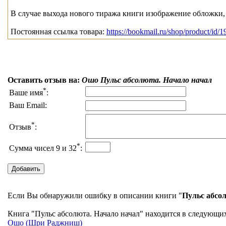
В случае выхода нового тиража книги изображение обложки, 
Постоянная ссылка товара:
https://bookmail.ru/shop/product/id/1
Оставить отзыв на:
Ошо Пульс абсолюта. Начало начал
*
Ваше имя
:
Ваш Email:
*
Отзыв
:
*
Сумма чисел 9 и 32
:
Если Вы обнаружили ошибку в описании книги "
Пульс абсо
Книга "Пульс абсолюта. Начало начал" находится в следующих
Ошо (Шри Раджниш)