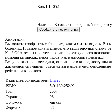
Код: ПП 052
Наличие: К сожалению, данный товар отсу
Аннотация
:
Вы можете изобразить себя таким, каким хотите видеть. Вы м
болезни... И самое удивительное, что ваши рисунки станут р
Как? Об этом вы прочтете в книге практикующего психолога М
помощи китайских иероглифов, как нарисовать деньги...!
Все упражнения и методики, описанные в книге, доступны 
жизненной ситуацией! Здесь же вы найдете многочисленные 
ребенка, и взрослого.
Издатель/производитель:
Питер
ISBN:
5-91180-252-X
Год:
2007
Страниц:
96
Обложка:
мягкая
Формат:
обычный