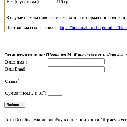
Вес (в упаковке):
110 гр.
В случае выхода нового тиража книги изображение обложки, 
Постоянная ссылка товара:
https://bookmail.ru/shop/product/id/2
Оставить отзыв на:
Шевченко М. Я рисую успех и здоровье.
*
Ваше имя
:
Ваш Email:
*
Отзыв
:
*
Сумма чисел 2 и 30
:
Если Вы обнаружили ошибку в описании книги "
Я рисую усп