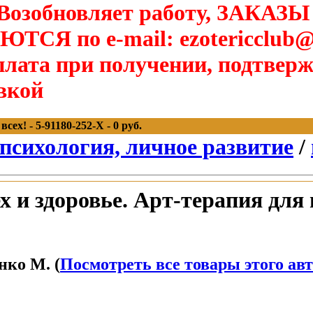
озобновляет работу, ЗАКАЗЫ
Я по e-mail: ezotericclub@
лата при получении, подтверж
вкой
ех! - 5-91180-252-X - 0 руб.
 психология, личное развитие
/
 и здоровье. Арт-терапия для 
ко М. (
Посмотреть все товары этого ав