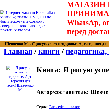
МАГАЗИН В
ПРИНИМАЮТС
WhatsAp, оп
перед доста
Шевченко М. - Я рисую успех и здоровье. Арт-терапия для вс
Главная
/
книги
/
педагогика,
Книга:
Я рисую успех
Автор/составитель:
Шевчен
Серия:
Сам себе психолог