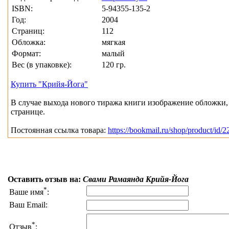
ISBN:
5-94355-135-2
Год:
2004
Страниц:
112
Обложка:
мягкая
Формат:
малый
Вес (в упаковке):
120 гр.
Купить "Крийя-Йога"
В случае выхода нового тиража книги изображение обложки, 
странице.
Постоянная ссылка товара:
https://bookmail.ru/shop/product/id/2
Оставить отзыв на:
Свами Рамаянда Крийя-Йога
*
Ваше имя
:
Ваш Email:
*
Отзыв
: