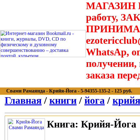
МАГАЗИН В
работу, З
ПРИНИМАЮТ
ezotericclu
WhatsAp, о
получении,
заказа пере
Свами Рамаянда - Крийя-Йога - 5-94355-135-2 - 125 руб.
Главная
/
книги
/
йога
/
крийя
Книга:
Крийя-Йога