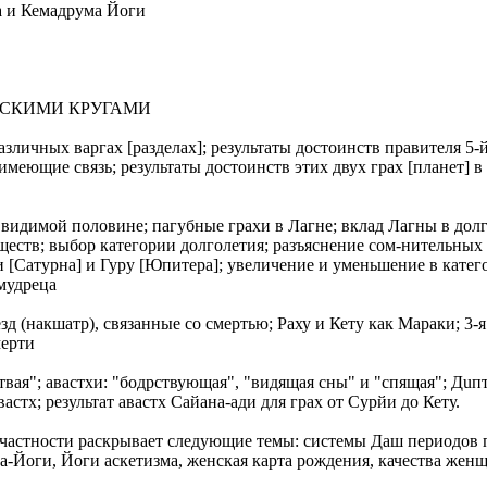
а и Кемадрума Йоги
ЕВСКИМИ КРУГАМИ
азличных варгах [разделах]; результаты достоинств правителя 5-
имеющие связь; результаты достоинств этих двух грах [планет] в
в видимой половине; пагубные грахи в Лагне; вклад Лагны в дол
еств; выбор категории долголетия; разъяснение сом-нительных
[Сатурна] и Гуру [Юпитера]; увеличение и уменьшение в катего
мудреца
 (накшатр), связанные со смертью; Рaху и Кету как Мараки; 3-я 
мерти
ертвая"; авастхи: "бодрствующая", "видящая сны" и "спящая"; Дu
стх; результат авастх Сaйана-ади для грах от Сyрйи до Кету.
астности раскрывает следующие темы: системы Даш периодов пл
Йоги, Йоги аскетизма, женская карта рождения, качества женщи