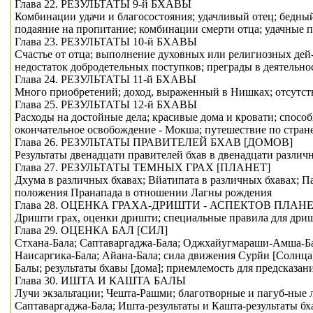
Глава 22. РЕЗУЛЬТАТЫ 9-й БХAВЫ
Комбинации удачи и благосостояния; удачливый отец; бедный 
подаяние на пропитание; комбинации смерти отца; удачные п
Глава 23. РЕЗУЛЬТАТЫ 10-й БХAВЫ
Счастье от отца; выполнение духовных или религиозных дей-с
недостаток добродетельных поступков; преграды в деятельно
Глава 24. РЕЗУЛЬТАТЫ 11-й БХAВЫ
Много приобретений; доход, выраженный в Нишках; отсутств
Глава 25. РЕЗУЛЬТАТЫ 12-й БХAВЫ
Расходы на достойные дела; красивые дома и кровати; способ
окончательное освобождение - Мокша; путешествие по стран
Глава 26. РЕЗУЛЬТАТЫ ПРАВИТЕЛЕЙ БХAВ [ДОМОВ]
Результаты двенадцати правителей бхaв в двенадцати разли
Глава 27. РЕЗУЛЬТАТЫ ТЕМНЫХ ГРАХ [ПЛАНЕТ]
Дхyма в различных бхaвах; Вйатипата в различных бхaвах; Па
положения Прaнапада в отношении Лагны рождения
Глава 28. ОЦЕНКА ГРАХА-ДРИШТИ - АСПЕКТОВ ПЛАН
Дришти грах, оценки дришти; специальные правила для дриш
Глава 29. ОЦЕНКА БАЛ [СИЛ]
Стхaна-Бала; Саптаваргаджа-Бала; Оджхайугмараши-Амша-Бала
Наисаргика-Бала; Айана-Бала; сила движения Сyрйи [Солнца] 
Балы; результаты бхaвы [дома]; приемлемость для предсказан
Глава 30. ИШТА И КАШТА БАЛЫ
Лучи экзальтации; Чешта-Рашми; благотворные и пагуб-ные л
Саптаваргаджа-Бала; Ишта-результаты и Кашта-результаты б