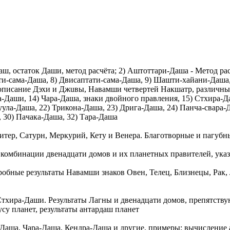
, остаток Даши, метод расчёта; 2) Аштоттари-Дашa - Метод рас
ти-сама-Дашa, 8) Двисаптати-сама-Дашa, 9) Шашти-хайани-Дашa,
 описание Дэхи и Джuвы, Навамши четвертей Накшатр, различны
-Даши, 14) Чара-Дашa, знаки двойного правления, 15) Стхира-Д
уула-Дашa, 22) Трикона-Дашa, 23) Дрига-Дашa, 24) Панча-свара
 30) Пaчака-Дашa, 32) Тaра-Дашa
ер, Сатурн, Меркурий, Кету и Венера. Благотворные и пагубные
комбинации двенадцати домов и их планетных правителей, ука
робные результаты Навамши знаков Овен, Телец, Близнецы, Рак, 
тхира-Даши. Результаты Лагны и двенадцати домов, препятству
су планет, результаты антардаш планет
ашa, Чара-Дашa, Кендра-Дашa и другие, примеры; вычисление а