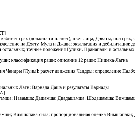
ЕТ]
кабинет грах (должности планет); цвет лица; Дэваты; пол грах; 
 разделение на Дхату, Мyла и Джuва; экзальтация и дебилитация
 и остальных; точные положения Гулики, Прaнапады и остальных
уруши; классификация рaши; описание 12 рaши; Нишека-Лагна
ия Чандры [Луны]; расчет движения Чандры; определение Палбх
ециальных Лагн; Варнада-Даша и результаты Варнады
А]
Саптaмша; Навaмша; Дашaмша; Двaдашaмша; Шодашaмша; Вимшa
мшaмши; Вимшопака-сила; пропорциональная оценка Вимшопаки;