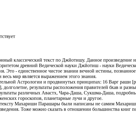
тствует
онный классический текст по Джйотишу. Данное произведение 
ритетом древний Ведической науки Джйотиш - науки Ведическо
ция. Это - единственное чистое знании вечной истины, познанн
и весь мир является выражением этого знания.
льной Астрологии и продвинутых принципах: 16 Варг раши [раз
в], долголетие, результаты расположения правителей бхав и разн
зультаты различных Авастх, Чара-Даша, Сукшма-Даша, подробны
женских гороскопов, планетарные лучи и другое.
 к тексту Махариши Парашары были написаны не самим Махариши
зведения. Тоже можно сказать в отношении большинства книг 