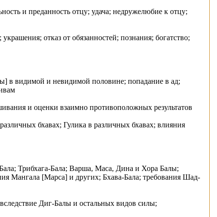
ность и преданность отцу; удача; недружелюбие к отцу;
украшения; отказ от обязанностей; познания; богатство;
ты] в видимой и невидимой половине; попадание в ад;
тивам
ешивания и оценки взаимно противоположных результатов
различных бхaвах; Гулика в различных бхaвах; влияния
ала; Трибхага-Бала; Варша, Мaса, Дина и Хора Балы;
ния Мангала [Марса] и других; Бхaва-Бала; требования Шад-
 вследствие Диг-Балы и остальных видов силы;