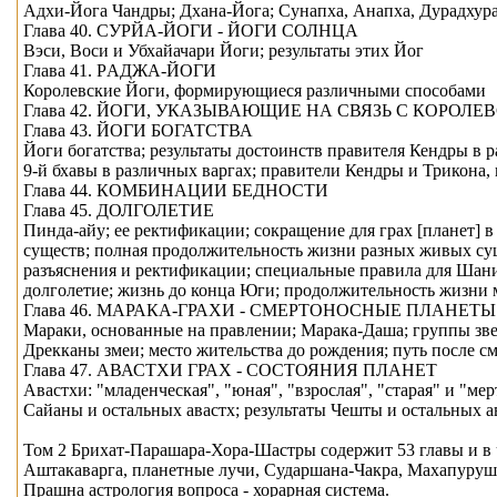
Адхи-Йога Чандры; Дхана-Йога; Сунапха, Анапха, Дурадхур
Глава 40. СУРЙА-ЙОГИ - ЙОГИ СОЛНЦА
Вэси, Воси и Убхайачари Йоги; результаты этих Йог
Глава 41. РAДЖА-ЙОГИ
Королевские Йоги, формирующиеся различными способами
Глава 42. ЙОГИ, УКАЗЫВАЮЩИЕ НА СВЯЗЬ С КОРОЛ
Глава 43. ЙОГИ БОГАТСТВА
Йоги богатства; результаты достоинств правителя Кендры в р
9-й бхaвы в различных варгах; правители Кендры и Трикона, 
Глава 44. КОМБИНАЦИИ БЕДНОСТИ
Глава 45. ДОЛГОЛЕТИЕ
Пинда-айу; ее ректификации; сокращение для грах [планет] 
существ; полная продолжительность жизни разных живых сущ
разъяснения и ректификации; специальные правила для Шани 
долголетие; жизнь до конца Юги; продолжительность жизни 
Глава 46. МАРАКА-ГРАХИ - СМЕРТОНОСНЫЕ ПЛАНЕТЫ
Мараки, основанные на правлении; Марака-Даша; группы звезд
Дрекканы змеи; место жительства до рождения; путь после с
Глава 47. АВАСТХИ ГРАХ - СОСТОЯНИЯ ПЛАНЕТ
Авастхи: "младенческая", "юная", "взрослая", "старая" и "м
Сaйаны и остальных авастх; результаты Чешты и остальных ава
Том 2 Брихат-Парaшара-Хора-Шастры содержит 53 главы и в ч
Аштакаварга, планетные лучи, Сударшана-Чакра, Махапуруша-
Прашна астрология вопроса - хорарная система.