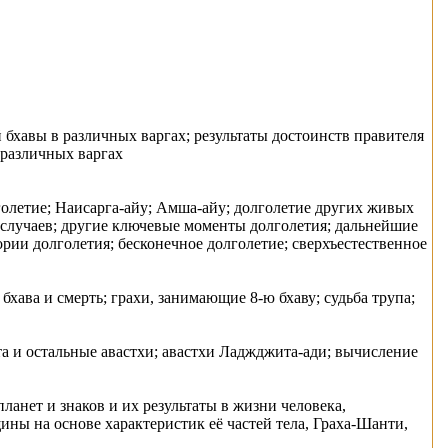
й бхaвы в различных варгах; результаты достоинств правителя
 различных варгах
голетие; Наисарга-айу; Амша-айу; долголетие других живых
 случаев; другие ключевые моменты долголетия; дальнейшие
рии долголетия; бесконечное долголетие; сверхъестественное
бхaва и смерть; грахи, занимающие 8-ю бхaву; судьба трупа;
пта и остальные авастхи; авастхи Ладжджита-ади; вычисление
анет и знаков и их результаты в жизни человека,
ны на основе характеристик её частей тела, Граха-Шанти,