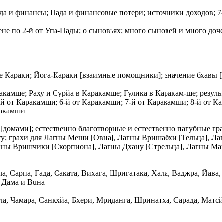
а и финансы; Пада и финансовые потери; источники доходов; 7
не по 2-й от Упа-Пады; о сыновьях; много сыновей и много доче
е Караки; Йога-Караки [взаимные помощники]; значение бхaвы [
акaмше; Рaху и Сyрйа в Каракaмше; Гулика в Каракaм-ше; резуль
й от Каракaмши; 6-й от Каракaмши; 7-й от Каракaмши; 8-й от Ка
ракaмши
и [домами]; естественно благотворные и естественно пагубные г
ету; грахи для Лагны Меши [Овна], Лагны Вришабхи [Тельца], Л
агны Вришчики [Скорпиона], Лагны Дхану [Стрельца], Лагны Ма
, Сарпа, Гада, Саката, Вихага, Шригатака, Хала, Ваджра, Йава,
, Дама и Вuна
а, Чaмара, Санкхйа, Бхери, Мриданга, Шринатха, Сарада, Матсй