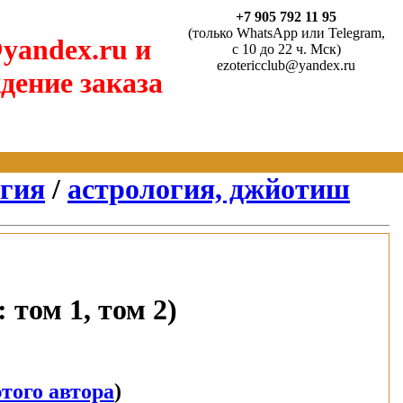
+7 905 792 11 95
(только WhatsApp или Telegram,
yandex.ru и
с 10 до 22 ч. Мск)
ezotericclub@yandex.ru
дение заказа
агия
/
астрология, джйотиш
том 1, том 2)
того автора
)