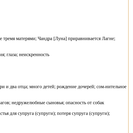
е тремя матерями; Чандра [Луна] приравнивается Лагне;
ия; глаза; неискренность
ри и два отца; много детей; рождение дочерей; сом-нительное
рагов; недружелюбные сыновья; опасность от собак
тья для супруга (супруги); потеря супруга (супруги);