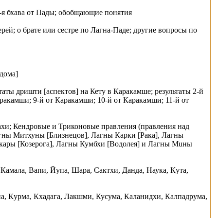
-я бхaва от Пады; обобщающие понятия
рей; о брате или сестре по Лагна-Паде; другие вопросы по
дома]
таты дришти [аспектов] на Кету в Каракaмше; результаты 2-й
ракaмши; 9-й от Каракaмши; 10-й от Каракaмши; 11-й от
рахи; Кендровые и Триконовые правления (правления над
агны Митхуны [Близнецов], Лагны Карки [Рака], Лагны
кары [Козерога], Лагны Кумбхи [Водолея] и Лагны Мuны
 Камала, Вaпи, Йупа, Шара, Сактхи, Данда, Наука, Кyта,
а, Кyрма, Кхадага, Лакшми, Кусума, Каланидхи, Калпадрума,