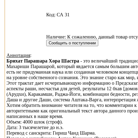
Код: СА 31
Наличие: К сожалению, данный товар отсу
Аннотация
:
Брихат Парашара Хора Шастра
- это величайший традици
Махариши Парашарой, который явдается самым большим авто
есть не придуманная наука или созданная человеком концеп
на уровне собственного сознания. Это знание старо как мир, 
Этот трактат дает исчерпывающую информацию о Предсказате
аспекты раши, несчастья для детей, результаты 12 бхав [домо
(Арудхи), Каракамши, Раджа-Йоги, комбинации бедности, ре
Даша и другие Даши, система Аштака-Варга, интерпретация 
Хотим обратить внимание читателя на то, что комментарии
авторитетными как оригинальный текст автора данного прои
написанных в наше время.
Объем: 4000 шлок (строф).
Дата: 3 тысячелетие до н.э.
Перевод с санскрита: Гириш Чанд Шарма.