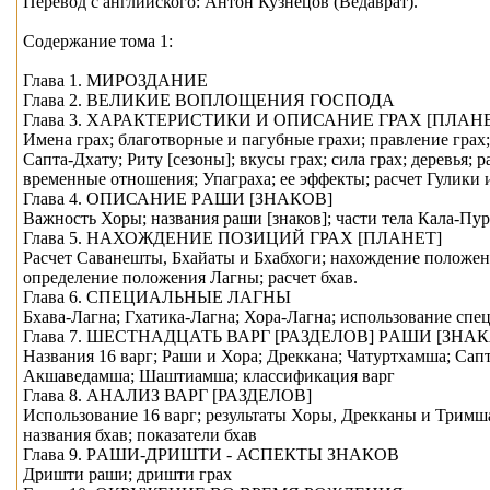
Перевод с английского: Антон Кузнецов (Ведаврат).
Содержание тома 1:
Глава 1. МИРОЗДАНИЕ
Глава 2. ВЕЛИКИЕ ВОПЛОЩЕНИЯ ГОСПОДА
Глава 3. ХАРАКТЕРИСТИКИ И ОПИСАНИЕ ГРАХ [ПЛАН
Имена грах; благотворные и пагубные грахи; правление грах; 
Сапта-Дхату; Риту [сезоны]; вкусы грах; сила грах; деревья;
временные отношения; Упаграха; ее эффекты; расчет Гулики
Глава 4. ОПИСАНИЕ РAШИ [ЗНАКОВ]
Важность Хоры; названия рaши [знаков]; части тела Кaла-П
Глава 5. НАХОЖДЕНИЕ ПОЗИЦИЙ ГРАХ [ПЛАНЕТ]
Расчет Сaванешты, Бхайaты и Бхабхоги; нахождение положен
определение положения Лагны; расчет бхaв.
Глава 6. СПЕЦИАЛЬНЫЕ ЛАГНЫ
Бхaва-Лагна; Гхатика-Лагна; Хора-Лагна; использование сп
Глава 7. ШЕСТНАДЦАТЬ ВАРГ [РАЗДЕЛОВ] РAШИ [ЗНАК
Названия 16 варг; Рaши и Хора; Дреккана; Чатуртхaмша; 
Акшаведaмша; Шаштиaмша; классификация варг
Глава 8. АНАЛИЗ ВАРГ [РАЗДЕЛОВ]
Использование 16 варг; результаты Хоры, Дрекканы и Три
названия бхaв; показатели бхaв
Глава 9. РAШИ-ДРИШТИ - АСПЕКТЫ ЗНАКОВ
Дришти рaши; дришти грах