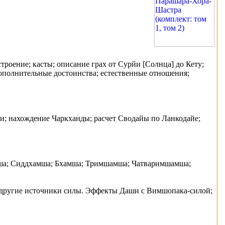
строение; касты; описание грах от Сyрйи [Солнца] до Кету;
; дополнительные достоинства; естественные отношения;
и; нахождение Чаркханды; расчет Сводайы по Ланкодайе;
мша; Сиддхaмша; Бхaмша; Тримшaмша; Чатваримшaмша;
 другие источники силы. Эффекты Даши с Вимшопака-силой;