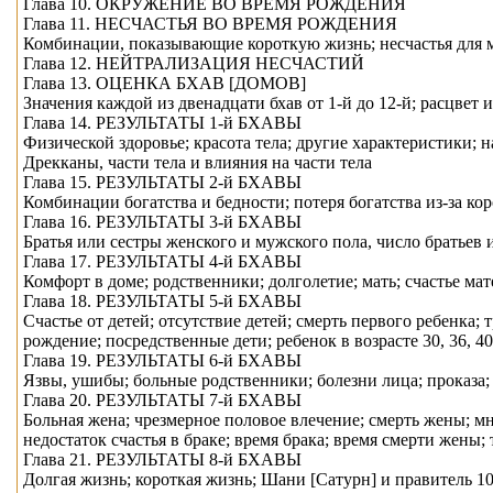
Глава 10. ОКРУЖЕНИЕ ВО ВРЕМЯ РОЖДЕНИЯ
Глава 11. НЕСЧАСТЬЯ ВО ВРЕМЯ РОЖДЕНИЯ
Комбинации, показывающие короткую жизнь; несчастья для ма
Глава 12. НЕЙТРАЛИЗАЦИЯ НЕСЧАСТИЙ
Глава 13. ОЦЕНКА БХAВ [ДОМОВ]
Значения каждой из двенадцати бхaв от 1-й до 12-й; расцвет
Глава 14. РЕЗУЛЬТАТЫ 1-й БХAВЫ
Физической здоровье; красота тела; другие характеристики;
Дрекканы, части тела и влияния на части тела
Глава 15. РЕЗУЛЬТАТЫ 2-й БХAВЫ
Комбинации богатства и бедности; потеря богатства из-за кор
Глава 16. РЕЗУЛЬТАТЫ 3-й БХAВЫ
Братья или сестры женского и мужского пола, число братьев 
Глава 17. РЕЗУЛЬТАТЫ 4-й БХAВЫ
Комфорт в доме; родственники; долголетие; мать; счастье ма
Глава 18. РЕЗУЛЬТАТЫ 5-й БХAВЫ
Счастье от детей; отсутствие детей; смерть первого ребенка;
рождение; посредственные дети; ребенок в возрасте 30, 36, 40,
Глава 19. РЕЗУЛЬТАТЫ 6-й БХAВЫ
Язвы, ушибы; больные родственники; болезни лица; проказа; 
Глава 20. РЕЗУЛЬТАТЫ 7-й БХAВЫ
Больная жена; чрезмерное половое влечение; смерть жены; мн
недостаток счастья в браке; время брака; время смерти жены;
Глава 21. РЕЗУЛЬТАТЫ 8-й БХAВЫ
Долгая жизнь; короткая жизнь; Шани [Сатурн] и правитель 10