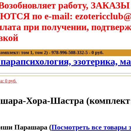
озобновляет работу, ЗАКАЗЫ
Я по e-mail: ezotericclub@
лата при получении, подтверж
вкой
кт: том 1, том 2) - 978-996-508-332-5 - 0 руб.
 парапсихология, эзотерика, м
: 0 руб.
ара-Хора-Шастра (комплект: 
ши Парашара (
Посмотреть все товары э