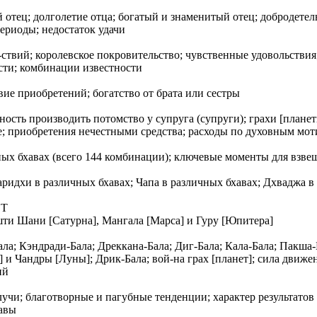
отец; долголетие отца; богатый и знаменитый отец; добродетель
ериоды; недостаток удачи
твий; королевское покровительство; чувственные удовольствия; 
сти; комбинации известности
ие приобретений; богатство от брата или сестры
ность производить потомство у супруга (супруги); грахи [плане
е; приобретения нечестными средства; расходы по духовным мо
чных бхaвах (всего 144 комбинации); ключевые моменты для взв
ридхи в различных бхaвах; Чaпа в различных бхaвах; Дхваджа в 
ЕТ
ти Шани [Сатурна], Мангала [Марса] и Гуру [Юпитера]
; Кэндради-Бала; Дреккана-Бала; Диг-Бала; Кaла-Бала; Пакша-Б
и Чандры [Луны]; Дрик-Бала; вой-на грах [планет]; сила движе
ий
учи; благотворные и пагубные тенденции; характер результатов
хaвы