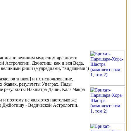
написано великим мудрецом древности
й Астрологии. Джйотиш, как и вся Веда,
ое великими риши (мудредцами, "видящими")
делов знаков] и их использование,
ых бхавах, результаты Упаграх, Пады
е результаты Накшатра-Даши, Кала-Чакра-
 и поэтому не являются настолько же
по Джйотишу - Ведической Астрологии,