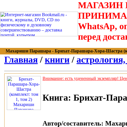
МАГАЗИН В
ПРИНИМАЮТС
WhatsAp, оп
перед доста
Махариши Парашара - Брихат-Парашара-Хора-Шастра (компле
Главная
/
книги
/
астрология,
Внимание: есть уцененный экземпляр! Цена
Книга:
Брихат-Параш
Автор/составитель:
Махари