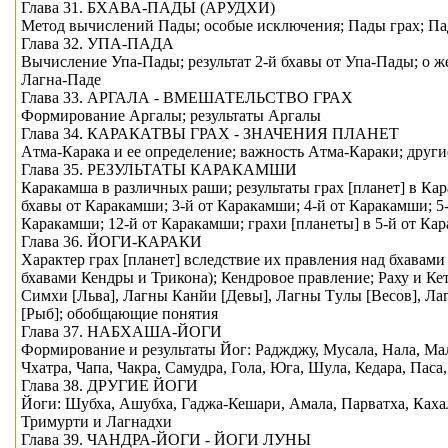
Глава 31. БХAВА-ПАДЫ (АРУДХИ)
Метод вычислений Пады; особые исключения; Пады грах; Пад
Глава 32. УПА-ПАДА
Вычисление Упа-Пады; результат 2-й бхaвы от Упа-Пады; о же
Лагна-Паде
Глава 33. АРГАЛА - ВМЕШАТЕЛЬСТВО ГРАХ
Формирование Аргалы; результаты Аргалы
Глава 34. КАРАКАТВЫ ГРАХ - ЗНАЧЕНИЯ ПЛАНЕТ
Aтмa-Карака и ее определение; важность Aтмa-Караки; други
Глава 35. РЕЗУЛЬТАТЫ КАРАКAМШИ
Каракaмша в различных рaши; результаты грах [планет] в Кар
бхaвы от Каракaмши; 3-й от Каракaмши; 4-й от Каракaмши; 5-
Каракaмши; 12-й от Каракaмши; грахи [планеты] в 5-й от Ка
Глава 36. ЙОГИ-КАРАКИ
Характер грах [планет] вследствие их правления над бхaвам
бхaвами Кендры и Трикона); Кендровое правление; Рaху и К
Симхи [Льва], Лагны Канйи [Девы], Лагны Тyлы [Весов], Л
[Рыб]; обобщающие понятия
Глава 37. НАБХАША-ЙОГИ
Формирование и результаты Йог: Раджджу, Мусала, Нала, Мaла
Чхатра, Чaпа, Чакра, Самудра, Гола, Юга, Шyла, Кедара, Паса
Глава 38. ДРУГИЕ ЙОГИ
Йоги: Шубха, Ашубха, Гаджа-Кешари, Амала, Парватха, Кахал
Тримурти и Лагнадхи
Глава 39. ЧАНДРА-ЙОГИ - ЙОГИ ЛУНЫ