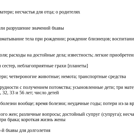
тери; несчастья для отца; о родителях
 или разрушение значений бхaвы
 наматывание тела при рождении; рождение близнецов; воспитани
оля; расходы на достойные дела; известность; легкие приобретен
и сестер, неблагоприятные грахи [планеты]
тери; четвероногие животные; немота; транспортные средства
 трудности с получением потомства; усыновленные дети; три мате
 32, 33 и 56 лет; число детей
болезни вообще; время болезни; неудачные годы; потери из-за в
ого жен; различные вопросы; достойный супруг (супруга); несчас
 три брака; короткая жизнь жены
-й бхaвы для долголетия