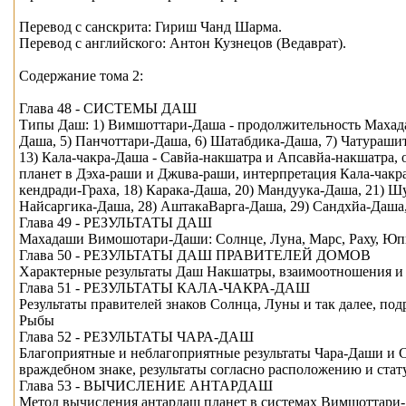
Перевод с санскрита: Гириш Чанд Шарма.
Перевод с английского: Антон Кузнецов (Ведаврат).
Содержание тома 2:
Глава 48 - СИСТЕМЫ ДАШ
Типы Даш: 1) Вимшоттари-Дашa - продолжительность Махадаш
Дашa, 5) Панчоттари-Дашa, 6) Шатабдика-Дашa, 7) Чатурaши
13) Кaла-чакра-Дашa - Савйа-накшатра и Апсавйа-накшатра,
планет в Дэха-рaши и Джuва-рaши, интерпретация Кaла-чакра
кендради-Граха, 18) Карака-Дашa, 20) Мандуука-Дашa, 21) Ш
Найсаргика-Дашa, 28) АштакаВарга-Дашa, 29) Сандхйа-Дашa,
Глава 49 - РЕЗУЛЬТАТЫ ДАШ
Махадаши Вимошотари-Даши: Солнце, Луна, Марс, Раху, Юпит
Глава 50 - РЕЗУЛЬТАТЫ ДАШ ПРАВИТЕЛЕЙ ДОМОВ
Характерные результаты Даш Накшатры, взаимоотношения и 
Глава 51 - РЕЗУЛЬТАТЫ КAЛА-ЧАКРА-ДАШ
Результаты правителей знаков Солнца, Луны и так далее, под
Рыбы
Глава 52 - РЕЗУЛЬТАТЫ ЧАРА-ДАШ
Благоприятные и неблагоприятные результаты Чара-Даши и С
враждебном знаке, результаты согласно расположению и стату
Глава 53 - ВЫЧИСЛЕНИЕ АНТАРДАШ
Метод вычисления антардаш планет в системах Вимшоттари-Д