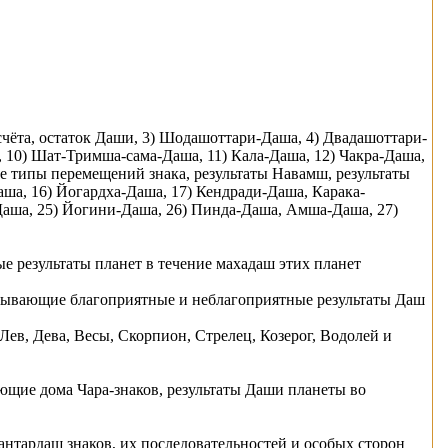
чёта, остаток Даши, 3) Шодашоттари-Дашa, 4) Двадашоттари-
 10) Шат-Тримша-сама-Дашa, 11) Кaла-Дашa, 12) Чакра-Дашa,
е типы перемещений знака, результаты Навамш, результаты
ашa, 16) Йoгардха-Дашa, 17) Кендради-Дашa, Карака-
-Дашa, 25) Йoгини-Дашa, 26) Пинда-Дашa, Амша-Дашa, 27)
 результаты планет в течение махадаш этих планет
зывающие благоприятные и неблагоприятные результаты Даш
Лев, Дева, Весы, Скорпион, Стрелец, Козерог, Водолей и
ющие дома Чара-знаков, результаты Даши планеты во
нтардаш знаков, их последовательностей и особых сторон