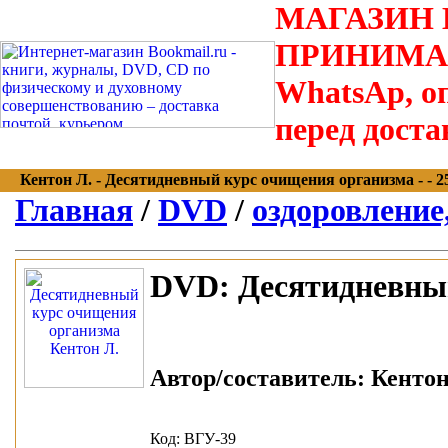
МАГАЗИН В
ПРИНИМАЮТС
WhatsAp, оп
перед доста
Кентон Л. - Десятидневный курс очищения организма - - 25
Главная
/
DVD
/
оздоровление
DVD:
Десятидневны
Автор/составитель:
Кентон 
Код: ВГУ-39