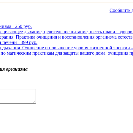
Сообщить д
изма - 250 руб.
сцеляющее дыхание, целительное питание, шесть правил здоровь
отерапия. Практика очищения и восстановления организма естест
печени - 399 руб.
а дыхания. Очищение и повышение уровня жизненной энергии - 
по магическим практикам для защиты вашего дома, очищения про
ия организма