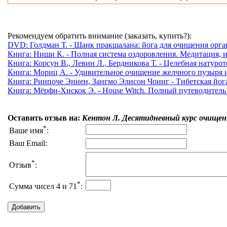
Рекомендуем обратить внимание (заказать, купить?):
DVD: Голдман Т. - Шанк пракшалана: йога для очищения орган
Книга: Ниши К. - Полная система оздоровления. Медитация, и
Книга: Корсун В., Левин Л., Бердникова Т. - Целебная натур
Книга: Мориц А. - Удивительное очищение желчного пузыря и 
Книга: Ринпоче Эниен, Зангмо Элисон Чоинг - Тибетская йог
Книга: Мёрфи-Хискок Э. - House Witch. Полный путеводитель 
Оставить отзыв на:
Кентон Л. Десятидневный курс очищен
*
Ваше имя
:
Ваш Email:
*
Отзыв
:
*
Сумма чисел 4 и 71
: