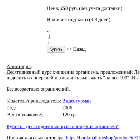
Цена:
250
руб.
(без учёта доставки)
Наличие: под заказ (3-9 дней)
-
+
<< Назад
Аннотация
:
Десятидневный курс очищения организма, предложенный Лес
наделить их энергией и заставить выглядеть "на все 100". В
Без возрастных ограничений.
Издатель/производитель:
Видеогурман
Год:
2006
Вес (в упаковке):
120 гр.
Купить "Десятидневный курс очищения организма"
Постоянная ссылка товара:
https://bookmail.ru/shop/product/id/2