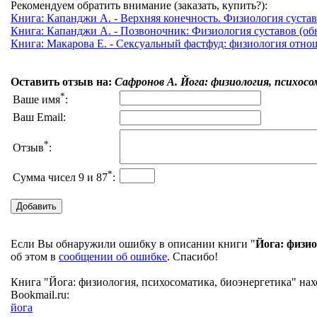
Рекомендуем обратить внимание (заказать, купить?):
Книга: Капанджи А. - Верхняя конечность. Физиология суставов
Книга: Капанджи А. - Позвоночник: Физиология суставов (обно
Книга: Макарова Е. - Сексуальный фастфуд: физиология отно
Оставить отзыв на:
Сафронов А. Йога: физиология, психос
*
Ваше имя
:
Ваш Email:
*
Отзыв
:
*
Сумма чисел 9 и 87
:
Если Вы обнаружили ошибку в описании книги "
Йога: физио
об этом в
сообщении об ошибке
. Спасибо!
Книга "Йога: физиология, психосоматика, биоэнергетика" нах
Bookmail.ru:
йога