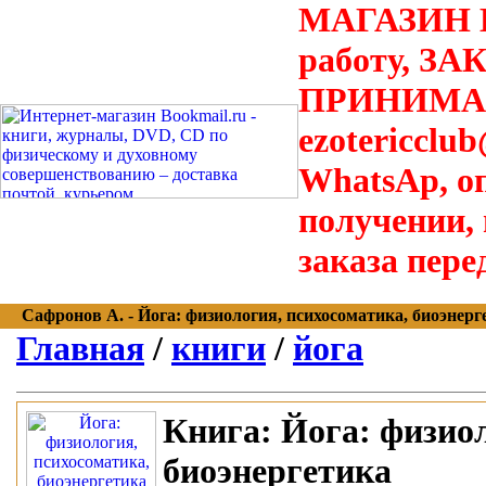
МАГАЗИН В
работу, З
ПРИНИМАЮТ
ezotericclu
WhatsAp, о
получении,
заказа пере
Сафронов А. - Йога: физиология, психосоматика, биоэнергети
Главная
/
книги
/
йога
Книга:
Йога: физиол
биоэнергетика