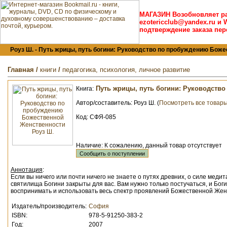
МАГАЗИН Возобновляет р
ezotericclub@yandex.ru и 
подтверждение заказа пер
Роуз Ш. - Путь жрицы, путь богини: Руководство по пробуждению Божес
Главная
/
книги
/
педагогика, психология, личное развитие
Путь жрицы, путь богини: Руководств
Книга:
Автор/составитель:
Роуз Ш. (
Посмотреть все товары
Код: СФЯ-085
Наличие: К сожалению, данный товар отсутствует
Аннотация
:
Если вы ничего или почти ничего не знаете о путях древних, о силе медит
святилища Богини закрыты для вас. Вам нужно только постучаться, и Бог
воспринимать и использовать весь спектр проявлений Божественной Женс
Издатель/производитель:
София
ISBN:
978-5-91250-383-2
Год:
2007