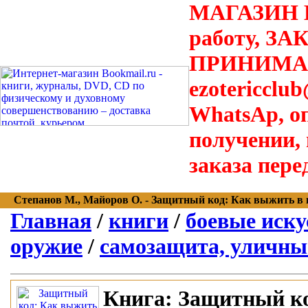
МАГАЗИН В
работу, З
ПРИНИМАЮТ
ezotericclu
WhatsAp, о
получении,
заказа пере
Степанов М., Майоров О. - Защитный код: Как выжить в наш
Главная
/
книги
/
боевые иску
оружие
/
самозащита, уличны
Книга:
Защитный ко