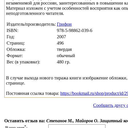
незаменимой для россиян, заинтересованных в повышении ка
Материал изложен с учетом особенностей восприятия как опы
неподготовленного читателя.
Издатель/производитель:
Грифон
ISBN:
978-5-98862-039-6
Год:
2007
Страниц:
496
Обложка:
твердая
Формат:
обычный
Вес (в упаковке):
480 гр.
В случае выхода нового тиража книги изображение обложки, 
странице.
Постоянная ссылка товара:
https://bookmail.ru/shop/product/id/2
Сообщить другу 
Оставить отзыв на:
Степанов М., Майоров О. Защитный ко
*