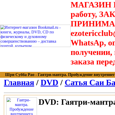
МАГАЗИН В
работу, З
ПРИНИМАЮТ
ezotericclu
WhatsAp, о
получении,
заказа пере
Шри Субба Рао - Гаятри-мантра. Пробуждение внутреннего о
Главная
/
DVD
/
Сатья Саи Б
DVD:
Гаятри-мантра