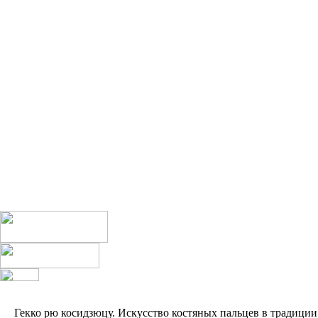
Гекко рю косидзюцу. Искусство костяных пальцев в традиции д