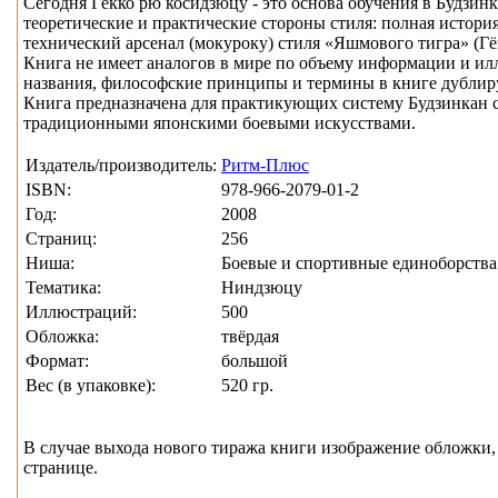
Сегодня Гёкко рю косидзюцу - это основа обучения в Будзин
теоретические и практические стороны стиля: полная истори
технический арсенал (мокуроку) стиля «Яшмового тигра» (Гё
Книга не имеет аналогов в мире по объему информации и ил
названия, философские принципы и термины в книге дублирую
Книга предназначена для практикующих систему Будзинкан с
традиционными японскими боевыми искусствами.
Издатель/производитель:
Ритм-Плюс
ISBN:
978-966-2079-01-2
Год:
2008
Страниц:
256
Ниша:
Боевые и спортивные единоборства
Тематика:
Ниндзюцу
Иллюстраций:
500
Обложка:
твёрдая
Формат:
большой
Вес (в упаковке):
520 гр.
В случае выхода нового тиража книги изображение обложки, 
странице.