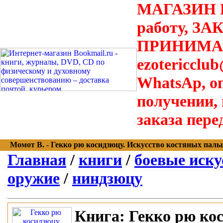
МАГАЗИН В
работу, З
ПРИНИМАЮТ
ezotericclu
WhatsAp, о
получении,
заказа пере
Момот В. - Гекко рю косидзюцу. Искусство костяных пальцев
Главная
/
книги
/
боевые иску
оружие
/
ниндзюцу
Книга:
Гекко рю кос