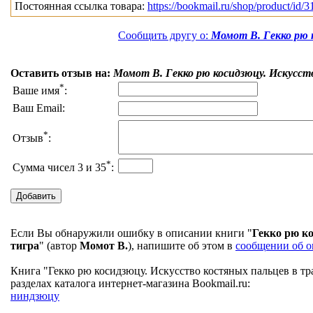
Постоянная ссылка товара:
https://bookmail.ru/shop/product/id/3
Сообщить другу о:
Момот В. Гекко рю 
Оставить отзыв на:
Момот В. Гекко рю косидзюцу. Искусст
*
Ваше имя
:
Ваш Email:
*
Отзыв
:
*
Сумма чисел 3 и 35
:
Если Вы обнаружили ошибку в описании книги "
Гекко рю ко
тигра
" (автор
Момот В.
), напишите об этом в
сообщении об 
Книга "Гекко рю косидзюцу. Искусство костяных пальцев в т
разделах каталога интернет-магазина Bookmail.ru:
ниндзюцу