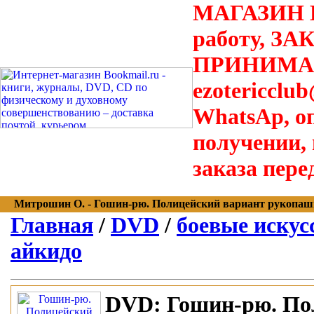
МАГАЗИН В
работу, З
ПРИНИМАЮТ
ezotericclu
WhatsAp, о
получении,
заказа пере
Митрошин О. - Гошин-рю. Полицейский вариант рукопашног
Главная
/
DVD
/
боевые искусс
айкидо
DVD:
Гошин-рю. По