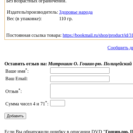
Без возрастных ограничений.
Издатель/производитель:
Здоровье народа
Вес (в упаковке):
110 гр.
Постоянная ссылка товара:
https://bookmail.ru/shop/product/id/3
Сообщить д
Оставить отзыв на:
Митрошин О. Гошин-рю. Полицейский 
*
Ваше имя
:
Ваш Email:
*
Отзыв
:
*
Сумма чисел 4 и 71
:
Если Вы обнаружили ошибку в описании DVD "
Гошин-рю. П