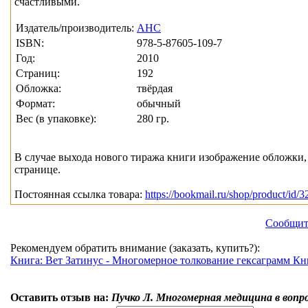
счастливыми.
Издатель/производитель:
АНС
ISBN:
978-5-87605-109-7
Год:
2010
Страниц:
192
Обложка:
твёрдая
Формат:
обычный
Вес (в упаковке):
280 гр.
В случае выхода нового тиража книги изображение обложки, 
странице.
Постоянная ссылка товара:
https://bookmail.ru/shop/product/id/3
Сообщит
Рекомендуем обратить внимание (заказать, купить?):
Книга: Вет Затинус - Многомерное толкование гексаграмм Кн
Оставить отзыв на:
Пучко Л. Многомерная медицина в вопро