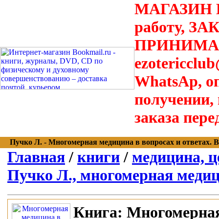
МАГАЗИН В
работу, З
ПРИНИМАЮТ
ezotericclu
WhatsAp, о
получении,
заказа пере
Пучко Л. - Многомерная медицина в вопросах и ответах. Вып
Главная
/
книги
/
медицина, ц
Пучко Л., многомерная меди
Книга:
Многомерная 