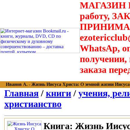
МАГАЗИН В
работу, З
ПРИНИМАЮТ
ezotericclu
WhatsAp, о
получении,
заказа пере
Иванов А. - Жизнь Иисуса Христа: О земной жизни Иисуса и 
Главная
/
книги
/
учения, рел
христианство
Книга:
Жизнь Иисус