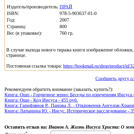
Издатель/производитель:
ПРАЙ
ISBN:
978-5-903637-01-0
Год:
2007
Страниц:
800
Вес (в упаковке):
760 гр.
В случае выхода нового тиража книги изображение обложки, 
странице.
Постоянная ссылка товара:
https://bookmail.ru/shop/product/id/3
Сообщить другу о
Рекомендуем обратить внимание (заказать, купить?):
Книга: Ошо - Горчичное зерно: Беседы по изречениям Иисуса 
Книга: Ошо - Код Иисуса - 455 руб.
Книга: Гарифзянов Р., Панова Л. - Откровения Ангелов-Хранит
Книга: Латынина Ю. - Иисус. Историческое расследование - 35
Оставить отзыв на:
Иванов А. Жизнь Иисуса Христа: О зем
*