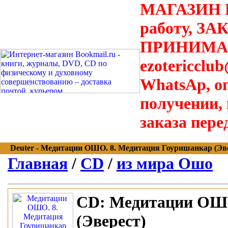
МАГАЗИН В
работу, З
ПРИНИМАЮТ
ezotericclu
WhatsAp, о
получении,
заказа пере
Deuter - Медитации ОШО. 8. Медитация Гоуришанкар (Эвере
Главная
/
CD
/
из мира Ошо
CD:
Медитации ОШО
(Эверест)