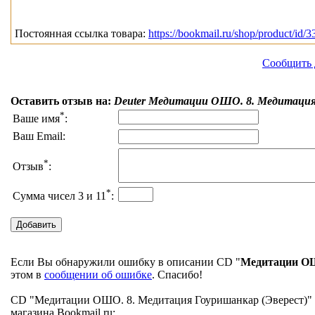
Постоянная ссылка товара:
https://bookmail.ru/shop/product/id/3
Сообщить 
Оставить отзыв на:
Deuter Медитации ОШО. 8. Медитация
*
Ваше имя
:
Ваш Email:
*
Отзыв
:
*
Сумма чисел 3 и 11
:
Если Вы обнаружили ошибку в описании CD "
Медитации ОШ
этом в
сообщении об ошибке
. Спасибо!
CD "Медитации ОШО. 8. Медитация Гоуришанкар (Эверест)" н
магазина Bookmail.ru: