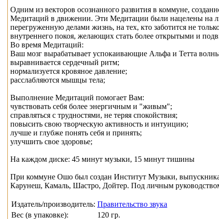
Одним из векторов осознанного развития в коммуне, создан
Медитаций в движении. Эти Медитации были нацелены на л
перегруженную делами жизнь, на тех, кто заботится не только
внутреннего покоя, желающих стать более открытыми и под
Во время Медитаций:
Ваш мозг вырабатывает успокаивающие Альфа и Тетта волны
выравнивается сердечный ритм;
нормализуется кровяное давление;
расслабляются мышцы тела;
Выполнение Медитаций помогает Вам:
чувствовать себя более энергичным и "живым";
справляться с трудностями, не теряя спокойствия;
повысить свою творческую активность и интуицию;
лучше и глубже понять себя и принять;
улучшить свое здоровье;
На каждом диске: 45 минут музыки, 15 минут тишины
При коммуне Ошо был создан Институт Музыки, выпускника
Карунеш, Камаль, Шастро, Дойтер. Под личным руководств
Издатель/производитель:
Правительство звука
Вес (в упаковке):
120 гр.