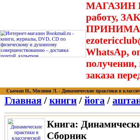
МАГАЗИН В
работу, З
ПРИНИМАЮТ
ezotericclu
WhatsAp, о
получении,
заказа пере
Сьоман Н., Милини Л. - Динамические практики в классичес
Главная
/
книги
/
йога
/
аштан
Книга:
Динамические
Сборник