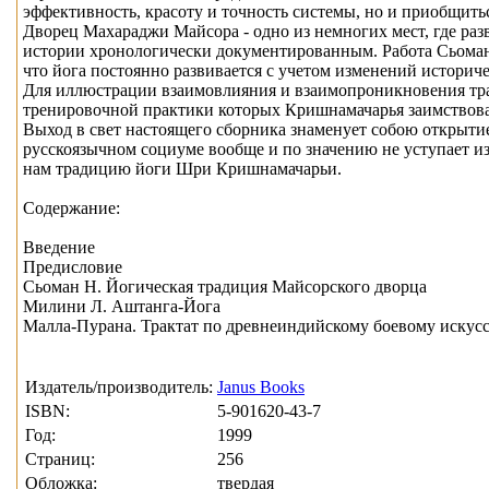
эффективность, красоту и точность системы, но и приобщитьс
Дворец Махараджи Майсора - одно из немногих мест, где раз
истории хронологически документированным. Работа Сьомана
что йога постоянно развивается с учетом изменений историче
Для иллюстрации взаимовлияния и взаимопроникновения трад
тренировочной практики которых Кришнамачарья заимствова
Выход в свет настоящего сборника знаменует собою открыти
русскоязычном социуме вообще и по значению не уступает и
нам традицию йоги Шри Кришнамачарьи.
Содержание:
Введение
Предисловие
Сьоман Н. Йогическая традиция Майсорского дворца
Милини Л. Аштанга-Йога
Малла-Пурана. Трактат по древнеиндийскому боевому искусс
Издатель/производитель:
Janus Books
ISBN:
5-901620-43-7
Год:
1999
Страниц:
256
Обложка:
твердая