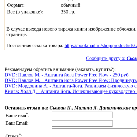
Формат:
обычный
Вес (в упаковке):
350 гр.
В случае выхода нового тиража книги изображение обложки, 
странице.
Постоянная ссылка товара:
https://bookmail.ru/shop/product/id/3
Сообщить другу о:
Сьом
Рекомендуем обратить внимание (заказать, купить?):
DVD: Павлов М. - Аштанга йога Power Free Flow - 250 руб.
DVD: Павлов М. - Аштанга йога Power Free Flow: Продвинутый
DVD: Мордовина А. - Аштанга-йога. Развиваем физическую сил
Книга: Холл Д. - Аштанга йога. Исчерпывающее руководство -
Оставить отзыв на:
Сьоман Н., Милини Л. Динамические пр
*
Ваше имя
:
Ваш Email:
*
Отзыв
: