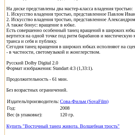
На диске представлены два мастер-класса владения тростью:
1. Искусство владения тростью, представленное Павлом Ива
2. Искусство владения тростью, представленное Александро
А также бонус: вращение в юбке.
Есть совершенно особенный танец вращений в широких юбках
вертится на одной точке под ритм барабанов и мистическую
транса и себя и публику.
Сегодня танец вращения в широких юбках исполняют на сце
- в частности, светомузыкой и жонглерством.
Русский Dolby Digital 2.0
Формат изображения: Standart 4:3 (1,33:1).
Продолжительность - 61 мин.
Без возрастных ограничений.
Издатель/производитель:
Сова-Фильм (SovaFilm)
Год:
2008
Вес (в упаковке):
120 гр.
Купить "Восточный танец живота. Волшебная трость"