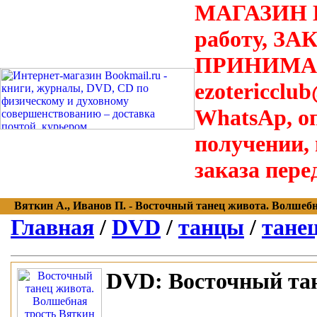
МАГАЗИН В
работу, З
ПРИНИМАЮТ
ezotericclu
WhatsAp, о
получении,
заказа пере
Вяткин А., Иванов П. - Восточный танец живота. Волшебная
Главная
/
DVD
/
танцы
/
тане
DVD:
Восточный тан