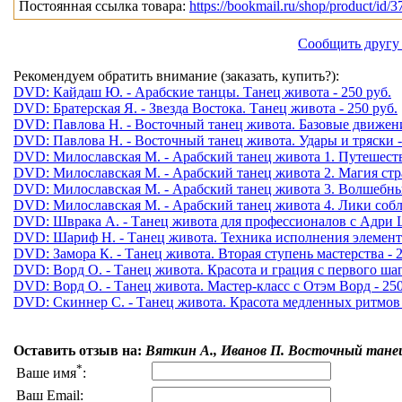
Постоянная ссылка товара:
https://bookmail.ru/shop/product/id/3
Сообщить другу
Рекомендуем обратить внимание (заказать, купить?):
DVD: Кайдаш Ю. - Арабские танцы. Танец живота - 250 руб.
DVD: Братерская Я. - Звезда Востока. Танец живота - 250 руб.
DVD: Павлова Н. - Восточный танец живота. Базовые движения
DVD: Павлова Н. - Восточный танец живота. Удары и тряски -
DVD: Милославская М. - Арабский танец живота 1. Путешеств
DVD: Милославская М. - Арабский танец живота 2. Магия стра
DVD: Милославская М. - Арабский танец живота 3. Волшебные
DVD: Милославская М. - Арабский танец живота 4. Лики собла
DVD: Шврака А. - Танец живота для профессионалов с Адри Ш
DVD: Шариф Н. - Танец живота. Техника исполнения элемент
DVD: Замора К. - Танец живота. Вторая ступень мастерства - 2
DVD: Ворд О. - Танец живота. Красота и грация с первого шага
DVD: Ворд О. - Танец живота. Мастер-класс с Отэм Ворд - 250
DVD: Скиннер С. - Танец живота. Красота медленных ритмов
Оставить отзыв на:
Вяткин А., Иванов П. Восточный тан
*
Ваше имя
:
Ваш Email: