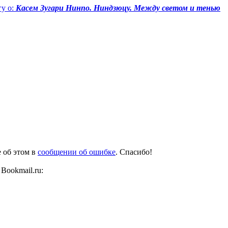
у о:
Касем Зугари Нинпо. Ниндзюцу. Между светом и тенью
е об этом в
сообщении об ошибке
. Спасибо!
Bookmail.ru: