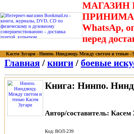
МАГАЗИН В
ПРИНИМАЮТС
WhatsAp, оп
перед доста
Касем Зугари - Нинпо. Ниндзюцу. Между светом и тенью - 97
Главная
/
книги
/
боевые иску
Книга:
Нинпо. Нинд
Автор/составитель:
Касем 
Код: ВОЛ-239