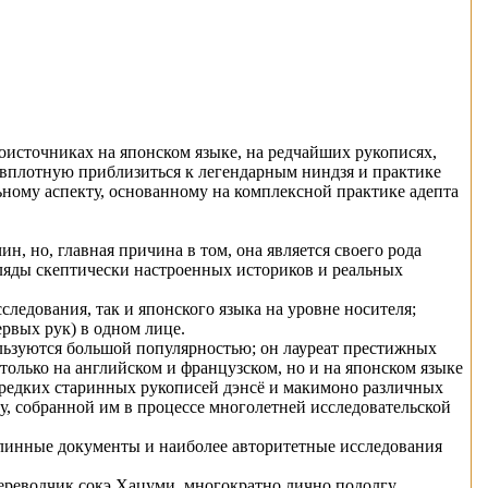
источниках на японском языке, на редчайших рукописях,
 вплотную приблизиться к легендарным ниндзя и практике
ному аспекту, основанному на комплексной практике адепта
н, но, главная причина в том, она является своего рода
ляды скептически настроенных историков и реальных
ледования, так и японского языка на уровне носителя;
рвых рук) в одном лице.
льзуются большой популярностью; он лауреат престижных
олько на английском и французском, но и на японском языке
 редких старинных рукописей дэнсё и макимоно различных
у, собранной им в процессе многолетней исследовательской
линные документы и наиболее авторитетные исследования
переводчик сокэ Хацуми, многократно лично подолгу