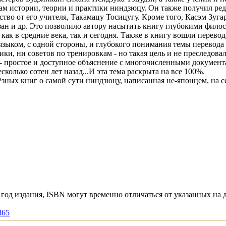
м истории, теории и практики ниндзюцу. Он также получил ред
тво от его учителя, Такамацу Тосицугу. Кроме того, Касэм Зуг
ан и др. Это позволило автору насытить книгу глубокими фило
 как в средние века, так и сегодня. Также в книгу вошли перев
зыком, с одной стороны, и глубокого понимания темы перевода -
ики, ни советов по тренировкам - но такая цель и не преследова
а - простое и доступное объяснение с многочисленными докуме
олько сотен лет назад...И эта тема раскрыта на все 100%.
ъёзных книг о самой сути ниндзюцу, написанная не-японцем, на 
год издания, ISBN могут временно отличаться от указанных на 
865