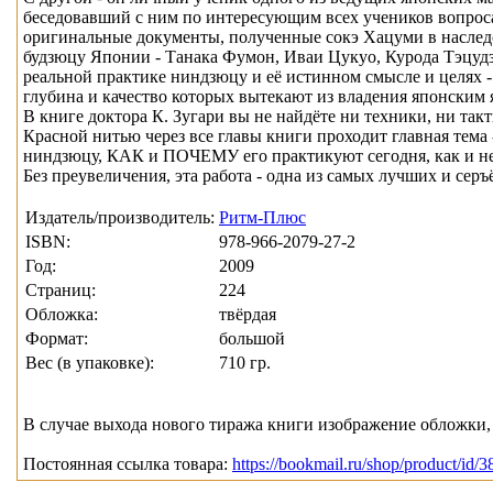
беседовавший с ним по интересующим всех учеников вопроса
оригинальные документы, полученные сокэ Хацуми в наследс
будзюцу Японии - Танака Фумон, Иваи Цукуо, Курода Тэцудз
реальной практике ниндзюцу и её истинном смысле и целях -
глубина и качество которых вытекают из владения японским я
В книге доктора К. Зугари вы не найдёте ни техники, ни такт
Красной нитью через все главы книги проходит главная тем
ниндзюцу, КАК и ПОЧЕМУ его практикуют сегодня, как и неск
Без преувеличения, эта работа - одна из самых лучших и сер
Издатель/производитель:
Ритм-Плюс
ISBN:
978-966-2079-27-2
Год:
2009
Страниц:
224
Обложка:
твёрдая
Формат:
большой
Вес (в упаковке):
710 гр.
В случае выхода нового тиража книги изображение обложки, 
Постоянная ссылка товара:
https://bookmail.ru/shop/product/id/3