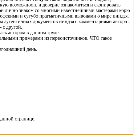
кую возможность и доверие ознакомиться и скопировать
ари лично знаком со многими известнейшими мастерами корю
софскими и сугубо прагматичными выводами о мире ниндзя,
оды аутентичных документов ниндзя с комментариями автора -
 с другой.
лась автором в данном труде.
нтальными примерами из первоисточников, ЧТО такое
сегодняшний день.
данной странице.