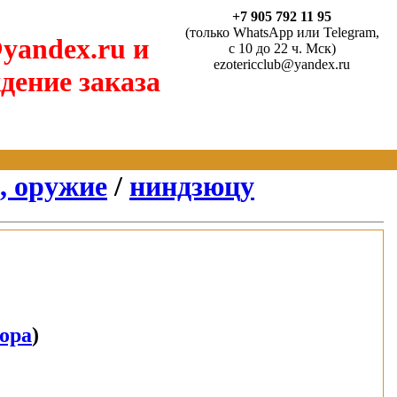
+7 905 792 11 95
(только WhatsApp или Telegram,
yandex.ru и
с 10 до 22 ч. Мск)
ezotericclub@yandex.ru
дение заказа
, оружие
/
ниндзюцу
тора
)