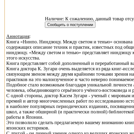
Наличие: К сожалению, данный товар отсу
Аннотация
:
Книга «Нинпо. Ниндзюцу. Между светом и тенью» основана 
содержащих описание техник и практик, известных под общи
ниндзюцу. «Между светом и тенью» представляет ниндзюцу к
этого искусства.
Книга представляет собой дополненный и переработанный вар
Книга доктора К. Зугари очень выделяется из ряда книг-иссл
связующим звеном между двумя крайними точками зрения на
практиков на это малоизученное и часто неверно понимаемое
Подобное стало возможным благодаря уникальной личности ав
человека, объединяющего серьёзного учёного-востоковеда и 
С одной стороны, доктор Касем Зугари - ученый с мировым 
премий и автор многочисленных работ по исследованию исто
в наиболее популярных периодических изданиях, посвященн
школ, а также обширной (и практически полной) библиотеко
работы в Японии.
Это позволило сделать предлагаемую вашему вниманию книг
японских историков.
С другой - он личный ученик одного из ведущих японских ма