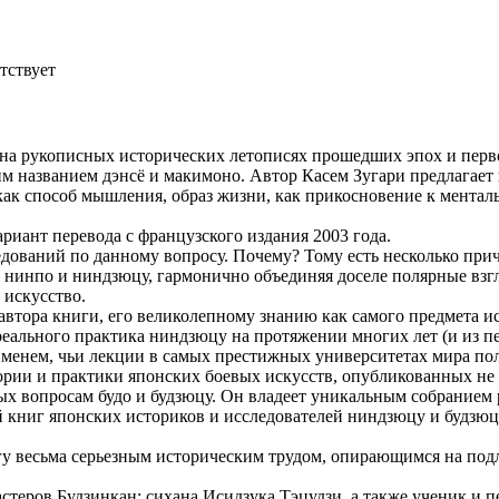
тствует
на рукописных исторических летописях прошедших эпох и перво
м названием дэнсё и макимоно. Автор Касем Зугари предлагает
ак способ мышления, образ жизни, как прикосновение к менталь
иант перевода с французского издания 2003 года.
едований по данному вопросу. Почему? Тому есть несколько причи
 нинпо и ниндзюцу, гармонично объединяя доселе полярные взг
 искусство.
тора книги, его великолепному знанию как самого предмета исс
реального практика ниндзюцу на протяжении многих лет (и из пе
именем, чьи лекции в самых престижных университетах мира по
рии и практики японских боевых искусств, опубликованных не т
ых вопросам будо и будзюцу. Он владеет уникальным собранием
й книг японских историков и исследователей ниндзюцу и будзюц
у весьма серьезным историческим трудом, опирающимся на под
стеров Будзинкан: сихана Исидзука Тэцудзи, а также ученик и 